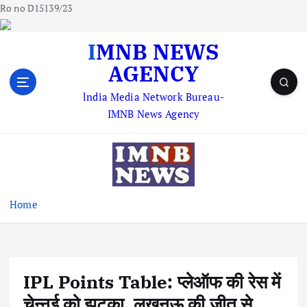
Ro no D15139/23
S
IMNB NEWS
k
AGENCY
i
p
lndia Media Network Bureau-
t
IMNB News Agency
o
c
o
n
t
e
Home
n
t
IPL Points Table: प्लेऑफ की रेस में
चेन्नई को झटका, लखनऊ की जीत से