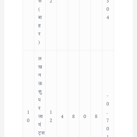
स
2
5
(
0
बा
4
ह
र
)
ल
ख
न
ऊ
सु
-
प
0
र
1
1
.
जा
4
8
0
8
0
2
7
यं
0
ट्स
1