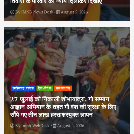
तिवारी के परिवार को न्याय दिलाकर दिखाएं
By
IMNB News Desk
August 5, 2026
छत्तीसगढ़ प्रदेश
देश-विदेश
राजनांदगांव
27 जुलाई को निकाली शोभायात्रा, गो सम्मान
आह्वान अभियान के तहत गौ वंश की सुरक्षा के लिए
सौंपे गए तीन लाख हस्ताक्षरयुक्त ज्ञापन
By
Imnb WebDesk
August 4, 2026