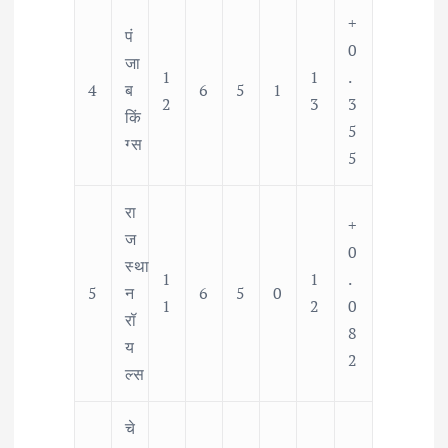
+
पं
0
जा
1
1
.
4
ब
6
5
1
2
3
3
किं
5
ग्स
5
रा
+
ज
0
स्था
1
1
.
5
न
6
5
0
1
2
0
रॉ
8
य
2
ल्स
चे