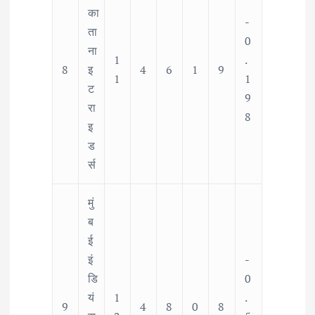
का
-
ता
0
ना
1
.
8
इ
4
6
1
9
1
1
ट
9
रा
8
इ
ड
र्स
मुं
ब
ई
इं
-
डि
0
यं
1
.
9
4
8
0
8