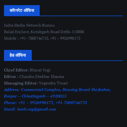
कॉरपरेट ऑफिस
India Media Network Bureau
Balaji Enclave, Kutubgarh Road Delhi-110008
Mobile : +91- 7000746733, +91 – 9926990173
हेड ऑफिस
Chief Editor:
Bharat Yogi
Editor :
Chandra Shekhar Sharma
Managing Editor:
Yogendra Tiwari
Address:
Commercial Complex, Housing Board Shejbahar,
Raipur – Chhattisgarh – 4920015
Phone:
+91 – 9926990173, +91-7000746733
Email:
imnb.org@gmail.com