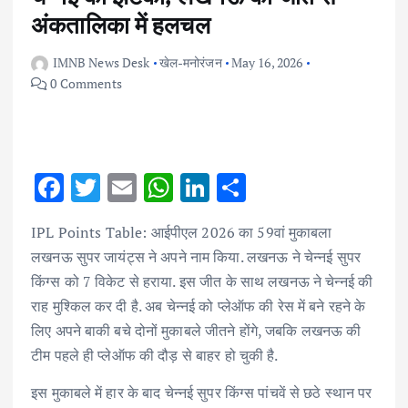
अंकतालिका में हलचल
IMNB News Desk
खेल-मनोरंजन
May 16, 2026
0 Comments
F
T
E
W
Li
S
ac
w
m
h
n
h
IPL Points Table: आईपीएल 2026 का 59वां मुकाबला
e
it
ai
at
k
ar
लखनऊ सुपर जायंट्स ने अपने नाम किया. लखनऊ ने चेन्नई सुपर
b
te
l
s
e
e
किंग्स को 7 विकेट से हराया. इस जीत के साथ लखनऊ ने चेन्नई की
o
r
A
dI
राह मुश्किल कर दी है. अब चेन्नई को प्लेऑफ की रेस में बने रहने के
o
p
n
लिए अपने बाकी बचे दोनों मुकाबले जीतने होंगे, जबकि लखनऊ की
k
p
टीम पहले ही प्लेऑफ की दौड़ से बाहर हो चुकी है.
इस मुकाबले में हार के बाद चेन्नई सुपर किंग्स पांचवें से छठे स्थान पर