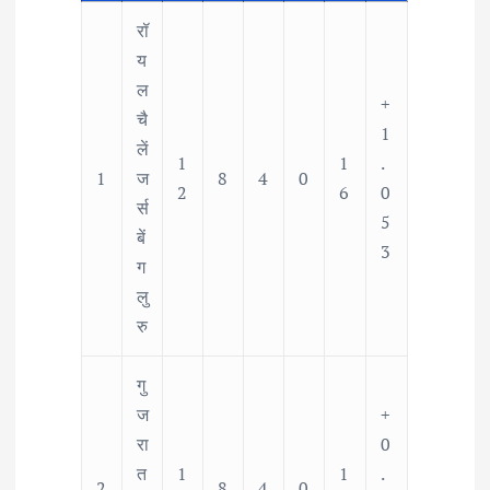
रॉ
य
ल
+
चै
1
लें
1
1
.
1
ज
8
4
0
2
6
0
र्स
5
बें
3
ग
लु
रु
गु
ज
+
रा
0
त
1
1
.
2
8
4
0