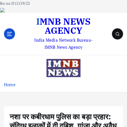
Ro no D15139/23
S
IMNB NEWS
k
AGENCY
i
p
lndia Media Network Bureau-
t
IMNB News Agency
o
c
o
n
t
e
Home
n
t
नशा पर कबीरधाम पुलिस का बड़ा प्रहार:
संदिग्ध इलाकों में दी दबिश, गांजा और अवैध