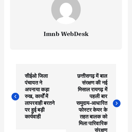
Imnb WebDesk
P
सीईओ जिला
छत्तीसगढ़ में बाल
o
पंचायत ने
संरक्षण की नई
अपनाया कड़ा
मिसाल रायगढ़ में
s
रुख, कार्यों में
पहली बार
लापरवाही बरतने
समुदाय-आधारित
t
पर हुई बड़ी
फोस्टर केयर के
कार्यवाही
तहत बालक को
मिला पारिवारिक
n
संरक्षण