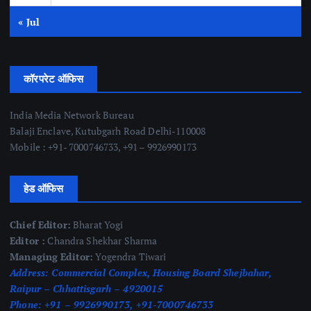
« Jul
कॉरपरेट ऑफिस
India Media Network Bureau
Balaji Enclave, Kutubgarh Road Delhi-110008
Mobile : +91- 7000746733, +91 – 9926990173
हेड ऑफिस
Chief Editor:
Bharat Yogi
Editor :
Chandra Shekhar Sharma
Managing Editor:
Yogendra Tiwari
Address:
Commercial Complex, Housing Board Shejbahar,
Raipur – Chhattisgarh – 4920015
Phone:
+91 – 9926990173, +91-7000746733