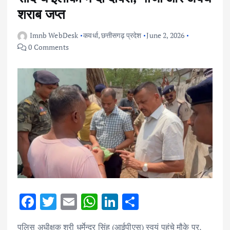
शराब जप्त
Imnb WebDesk
कवर्धा
,
छत्तीसगढ़ प्रदेश
June 2, 2026
0 Comments
F
T
E
W
Li
S
ac
w
m
h
n
h
पुलिस अधीक्षक श्री धर्मेन्द्र सिंह (आईपीएस) स्वयं पहुंचे मौके पर,