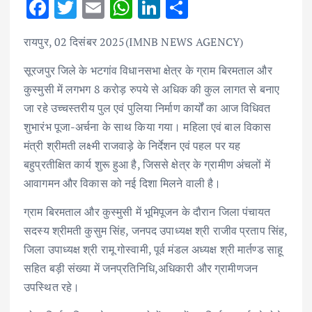
F
T
E
W
Li
S
ac
w
m
h
n
h
रायपुर, 02 दिसंबर 2025(IMNB NEWS AGENCY)
e
it
ai
at
k
ar
b
te
l
s
e
e
सूरजपुर जिले के भटगांव विधानसभा क्षेत्र के ग्राम बिरमताल और
कुस्मुसी में लगभग 8 करोड़ रुपये से अधिक की कुल लागत से बनाए
o
r
A
dI
जा रहे उच्चस्तरीय पुल एवं पुलिया निर्माण कार्यों का आज विधिवत
o
p
n
शुभारंभ पूजा-अर्चना के साथ किया गया। महिला एवं बाल विकास
k
p
मंत्री श्रीमती लक्ष्मी राजवाड़े के निर्देशन एवं पहल पर यह
बहुप्रतीक्षित कार्य शुरू हुआ है, जिससे क्षेत्र के ग्रामीण अंचलों में
आवागमन और विकास को नई दिशा मिलने वाली है।
ग्राम बिरमताल और कुस्मुसी में भूमिपूजन के दौरान जिला पंचायत
सदस्य श्रीमती कुसुम सिंह, जनपद उपाध्यक्ष श्री राजीव प्रताप सिंह,
जिला उपाध्यक्ष श्री रामू गोस्वामी, पूर्व मंडल अध्यक्ष श्री मार्तण्ड साहू
सहित बड़ी संख्या में जनप्रतिनिधि,अधिकारी और ग्रामीणजन
उपस्थित रहे।