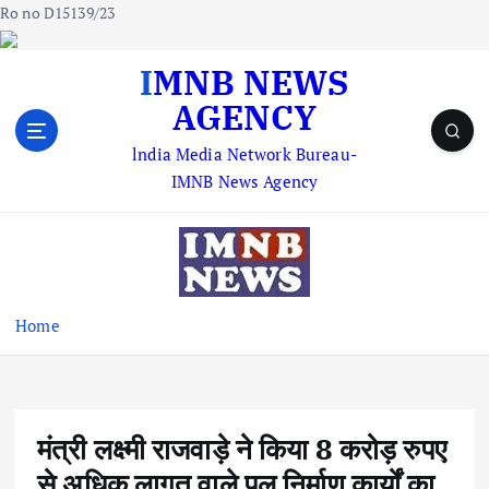
Ro no D15139/23
S
IMNB NEWS
k
AGENCY
i
p
lndia Media Network Bureau-
t
IMNB News Agency
o
c
o
n
t
e
Home
n
t
मंत्री लक्ष्मी राजवाड़े ने किया 8 करोड़ रुपए
से अधिक लागत वाले पुल निर्माण कार्यों का