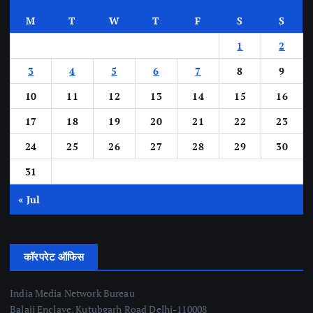
M
T
W
T
F
S
S
1
2
3
4
5
6
7
8
9
10
11
12
13
14
15
16
17
18
19
20
21
22
23
24
25
26
27
28
29
30
31
« Jul
कॉरपरेट ऑफिस
India Media Network Bureau
Balaji Enclave, Kutubgarh Road Delhi-110008