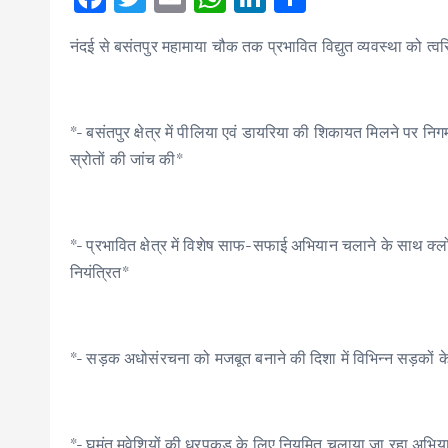
ac
w
m
h
n
h
नंदई से बसंतपुर महामाया चौक तक प्रभावित विद्युत व्यवस्था को त्वर
e
it
ai
at
k
ar
b
te
l
s
e
e
o
r
A
dI
*- बसंतपुर क्षेत्र में पीलिया एवं डायरिया की शिकायत मिलने पर निग
o
p
n
स्रोतों की जांच की*
k
p
*- प्रभावित क्षेत्र में विशेष साफ-सफाई अभियान चलाने के साथ क्लोर
नियंत्रित*
*- सड़क अधोसंरचना को मजबूत बनाने की दिशा में विभिन्न सड़कों क
*- घुमंतु मवेशियों की धरपकड़ के लिए नियमित चलाया जा रहा अभिय