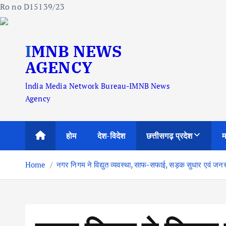
Ro no D15139/23
S
IMNB NEWS
k
i
AGENCY
p
lndia Media Network Bureau-IMNB News
t
Agency
o
c
o
होम
देश-विदेश
छत्तीसगढ़ प्रदेश
म
n
t
Home
नगर निगम ने विद्युत व्यवस्था, साफ-सफाई, सड़क सुधार एवं जनस्वा
e
n
t