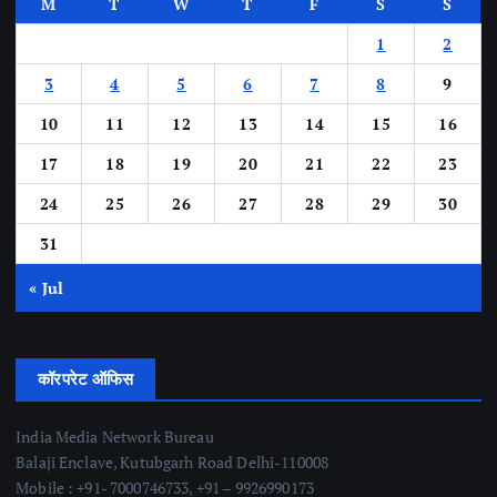
M
T
W
T
F
S
S
1
2
3
4
5
6
7
8
9
10
11
12
13
14
15
16
17
18
19
20
21
22
23
24
25
26
27
28
29
30
31
« Jul
कॉरपरेट ऑफिस
India Media Network Bureau
Balaji Enclave, Kutubgarh Road Delhi-110008
Mobile : +91- 7000746733, +91 – 9926990173