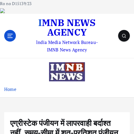
Ro no D15139/23
S
IMNB NEWS
k
AGENCY
i
p
lndia Media Network Bureau-
t
IMNB News Agency
o
c
o
n
t
e
Home
n
t
एग्रीस्टेक पंजीयन में लापरवाही बर्दाश्त
नहीं, समय-सीमा में शत-प्रतिशत पंजीयन