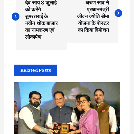
o
देव साय 8 जुलाई
अरुण साव ने
को करेंगे
प्रधानमंत्री
s
डूमरतराई के
जीवन ज्योति बीमा
नवीन थोक बाजार
योजना के पोस्टर
t
का नामकरण एवं
का किया विमोचन
लोकार्पण
n
a
Related Posts
v
i
g
a