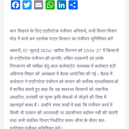
F
T
E
W
Li
S
ac
w
m
h
n
h
e
it
ai
at
k
ar
b
te
l
s
e
e
धान विक्रय के लिए एग्रीस्टेक पंजीयन अनिवार्य, सभी विभाग मिशन
मोड में कार्य कर प्रत्येक पात्र किसान का पंजीयन सुनिश्चित करें
o
r
A
dI
o
p
n
धमतरी, 07 जुलाई 2026/ खरीफ विपणन वर्ष 2026-27 में किसानों
k
p
के एग्रीस्टेक पंजीयन की प्रगति, लंबित प्रकरणों एवं उनके
निराकरण की समीक्षा हेतु आज कलेक्ट्रेट सभाकक्ष में कलेक्टर श्री
अबिनाश मिश्रा की अध्यक्षता में बैठक आयोजित की गई। बैठक में
कलेक्टर ने एग्रीस्टेक पंजीयन को शासन की सर्वोच्च प्राथमिकताओं
में शामिल बताते हुए कहा कि यह व्यवस्था किसानों को तकनीक
आधारित, पारदर्शी एवं सुगम कृषि सेवाओं से जोड़ने की दिशा में
महत्वपूर्ण कदम है। उन्होंने स्पष्ट शब्दों में कहा कि पंजीयन कार्य में
किसी भी प्रकार की लापरवाही या उदासीनता बर्दाश्त नहीं की जाएगी
तथा सभी संबंधित विभाग निर्धारित समय-सीमा के भीतर शत-
प्रतिशत पंजीयन सुनिश्चित करें।