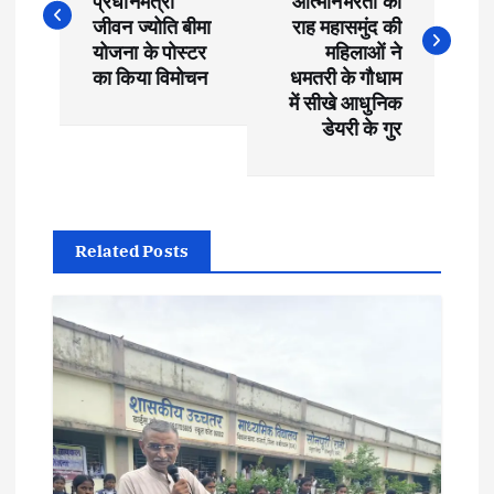
प्रधानमंत्री
आत्मनिर्भरता की
s
जीवन ज्योति बीमा
राह महासमुंद की
योजना के पोस्टर
महिलाओं ने
t
का किया विमोचन
धमतरी के गौधाम
में सीखे आधुनिक
डेयरी के गुर
n
a
v
Related Posts
i
g
a
t