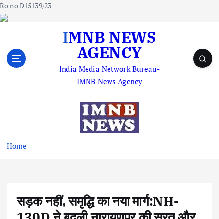
Ro no D15139/23
S
IMNB NEWS
k
AGENCY
i
p
lndia Media Network Bureau-
t
IMNB News Agency
o
c
o
n
t
e
Home
n
t
सड़क नहीं, समृद्धि का नया मार्ग:NH-
130D ने बदली नारायणपुर की सूरत और