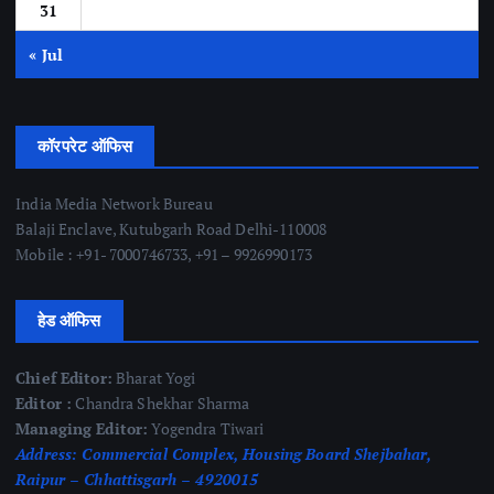
31
« Jul
कॉरपरेट ऑफिस
India Media Network Bureau
Balaji Enclave, Kutubgarh Road Delhi-110008
Mobile : +91- 7000746733, +91 – 9926990173
हेड ऑफिस
Chief Editor:
Bharat Yogi
Editor :
Chandra Shekhar Sharma
Managing Editor:
Yogendra Tiwari
Address:
Commercial Complex, Housing Board Shejbahar,
Raipur – Chhattisgarh – 4920015