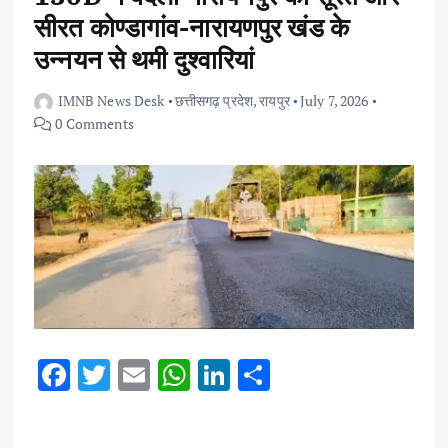
सीरत कोण्डागांव-नारायणपुर खंड के
उन्नयन से थमी दुश्वारियां
IMNB News Desk
छत्तीसगढ़ प्रदेश
,
रायपुर
July 7, 2026
0 Comments
F
T
E
W
Li
S
ac
w
m
h
n
h
e
it
ai
at
k
ar