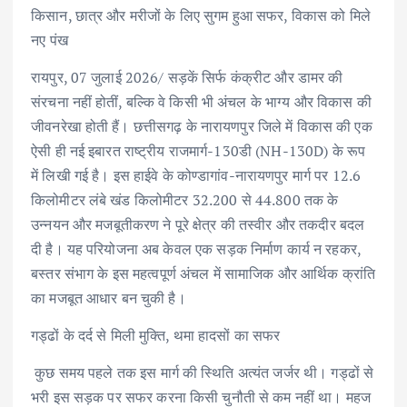
b
te
l
s
e
e
किसान, छात्र और मरीजों के लिए सुगम हुआ सफर, विकास को मिले
नए पंख
o
r
A
dI
o
p
n
​रायपुर, 07 जुलाई 2026/ सड़कें सिर्फ कंक्रीट और डामर की
k
p
संरचना नहीं होतीं, बल्कि वे किसी भी अंचल के भाग्य और विकास की
जीवनरेखा होती हैं। छत्तीसगढ़ के नारायणपुर जिले में विकास की एक
ऐसी ही नई इबारत राष्ट्रीय राजमार्ग-130डी (NH-130D) के रूप
में लिखी गई है। इस हाईवे के कोण्डागांव-नारायणपुर मार्ग पर 12.6
किलोमीटर लंबे खंड किलोमीटर 32.200 से 44.800 तक के
उन्नयन और मजबूतीकरण ने पूरे क्षेत्र की तस्वीर और तकदीर बदल
दी है। यह परियोजना अब केवल एक सड़क निर्माण कार्य न रहकर,
बस्तर संभाग के इस महत्वपूर्ण अंचल में सामाजिक और आर्थिक क्रांति
का मजबूत आधार बन चुकी है।
​गड्ढों के दर्द से मिली मुक्ति, थमा हादसों का सफर
​ कुछ समय पहले तक इस मार्ग की स्थिति अत्यंत जर्जर थी। गड्ढों से
भरी इस सड़क पर सफर करना किसी चुनौती से कम नहीं था। महज