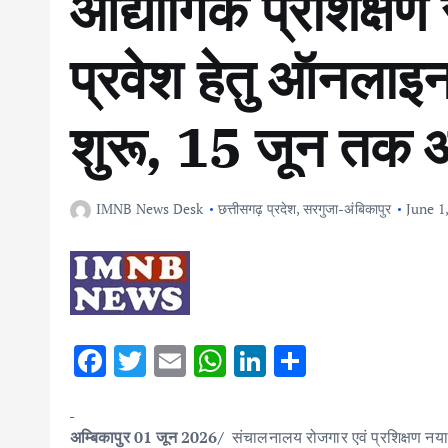
औद्योगिक प्रशिक्षण स
प्रवेश हेतु ऑनलाइ
शुरू, 15 जून तक 
IMNB News Desk
छत्तीसगढ़ प्रदेश
,
सरगुजा-अंबिकापुर
June 1
F
T
E
W
Li
S
ac
w
m
h
n
h
e
it
ai
at
k
ar
अम्बिकापुर 01 जून 2026/
संचालनालय रोजगार एवं प्रशिक्षण नया 