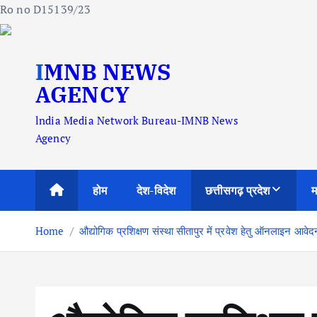
Ro no D15139/23
S
IMNB NEWS
k
i
AGENCY
p
lndia Media Network Bureau-IMNB News
t
Agency
o
c
o
होम
देश-विदेश
छत्तीसगढ़ प्रदेश
म
n
t
Home
औद्योगिक प्रशिक्षण संस्था सीतापुर में प्रवेश हेतु ऑनलाइन आव
e
n
t