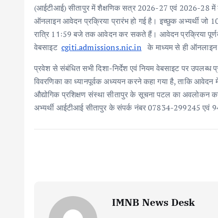
b
te
l
s
e
e
(आईटीआई) सीतापुर में शैक्षणिक सत्र 2026-27 एवं 2026-28 में व्य
o
r
A
dI
ऑनलाइन आवेदन प्रक्रिया प्रारंभ हो गई है। इच्छुक अभ्यर्थी जो 10व
o
p
n
रात्रि 11ः59 बजे तक आवेदन कर सकते हैं। आवेदन प्रक्रिया पू
k
p
वेबसाइट
cgiti.admissions.nic.in
के माध्यम से ही ऑनलाइन 
प्रवेश से संबंधित सभी दिशा-निर्देश एवं नियम वेबसाइट पर उपलब्ध प्र
विवरणिका का ध्यानपूर्वक अध्ययन करने कहा गया है, ताकि आवेदन मे
औद्योगिक प्रशिक्षण संस्था सीतापुर के सूचना पटल का अवलोकन कर 
अभ्यर्थी आईटीआई सीतापुर के संपर्क नंबर 07834-299245 एवं 
IMNB News Desk