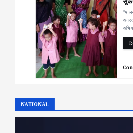
सुक
*पालक
अगस्त
अभिया
R
Con
NATIONAL