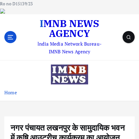
Ro no D15139/23
S
IMNB NEWS
k
AGENCY
i
p
lndia Media Network Bureau-
t
IMNB News Agency
o
c
o
n
t
e
Home
n
t
नगर पंचायत लखनपुर के सामुदायिक भवन
में कृषि आउटरीच कार्यक्रम का आयोजन