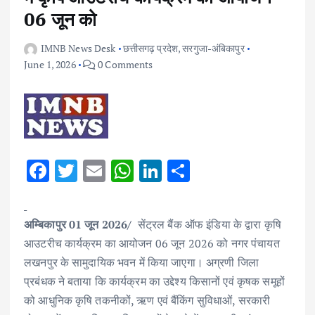
06 जून को
IMNB News Desk
छत्तीसगढ़ प्रदेश
,
सरगुजा-अंबिकापुर
June 1, 2026
0 Comments
F
T
E
W
Li
S
ac
w
m
h
n
h
e
it
ai
at
k
ar
अम्बिकापुर 01 जून 2026/
सेंट्रल बैंक ऑफ इंडिया के द्वारा कृषि
b
te
l
s
e
e
आउटरीच कार्यक्रम का आयोजन 06 जून 2026 को नगर पंचायत
o
r
A
dI
लखनपुर के सामुदायिक भवन में किया जाएगा। अग्रणी जिला
o
p
n
प्रबंधक ने बताया कि कार्यक्रम का उद्देश्य किसानों एवं कृषक समूहों
k
p
को आधुनिक कृषि तकनीकों, ऋण एवं बैंकिंग सुविधाओं, सरकारी