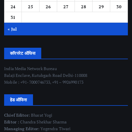
24
25
26
27
28
29
30
31
« Jul
कॉरपरेट ऑफिस
India Media Network Bureau
Balaji Enclave, Kutubgarh Road Delhi-110008
Mobile : +91- 7000746733, +91 – 9926990173
हेड ऑफिस
Chief Editor:
Bharat Yogi
Editor :
Chandra Shekhar Sharma
Managing Editor:
Yogendra Tiwari