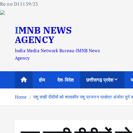
Ro no D15139/23
S
IMNB NEWS
k
i
AGENCY
p
lndia Media Network Bureau-IMNB News
t
Agency
o
c
o
होम
देश-विदेश
छत्तीसगढ़ प्रदेश
म
n
t
Home
पशु सखी दीदीयों को शासकीय पशु प्रजनन प्रक्षेत्र अंजोरा दुर्ग
e
n
t