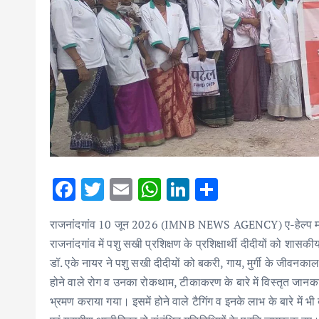
F
T
E
W
Li
S
ac
w
m
h
n
h
राजनांदगांव 10 जून 2026 (IMNB NEWS AGENCY) ए-हेल्प मॉड्यूल
e
it
ai
at
k
ar
राजनांदगांव में पशु सखी प्रशिक्षण के प्रशिक्षार्थी दीदीयों को शास
b
te
l
s
e
e
डॉ. एके नायर ने पशु सखी दीदीयों को बकरी, गाय, मुर्गी के जीवनका
o
r
A
dI
होने वाले रोग व उनका रोकथाम, टीकाकरण के बारे में विस्तृत जानक
o
p
n
भ्रमण कराया गया। इसमें होने वाले टैगिंग व इनके लाभ के बारे में 