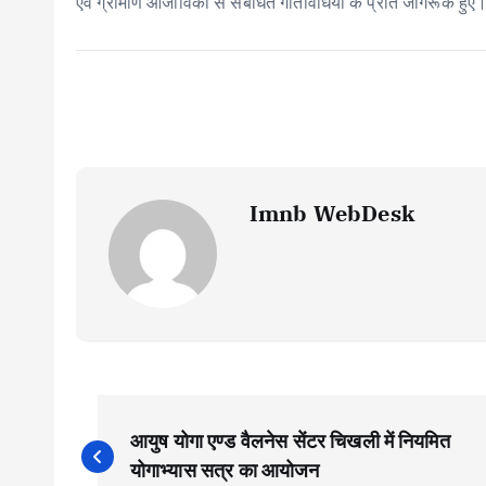
k
p
एवं ग्रामीण आजीविका से संबंधित गतिविधियों के प्रति जागरूक हुए
Imnb WebDesk
P
आयुष योगा एण्ड वैलनेस सेंटर चिखली में नियमित
o
योगाभ्यास सत्र का आयोजन