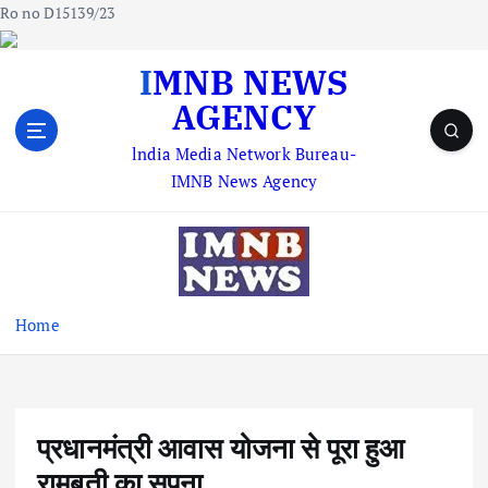
Ro no D15139/23
S
IMNB NEWS
k
AGENCY
i
p
lndia Media Network Bureau-
t
IMNB News Agency
o
c
o
n
t
e
Home
n
t
प्रधानमंत्री आवास योजना से पूरा हुआ
रामबती का सपना