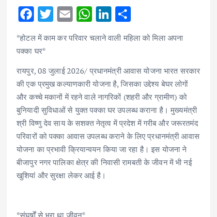
F
T
E
W
Li
S
ac
w
m
h
n
h
*होटल में काम कर परिवार चलाने वाली महिला को मिला अपना
e
it
ai
at
k
ar
पक्का घर*
b
te
l
s
e
e
रायपुर, 08 जुलाई 2026/ प्रधानमंत्री आवास योजना भारत सरकार
o
r
A
dI
की एक प्रमुख कल्याणकारी योजना है, जिसका उद्देश्य बेघर लोगों
o
p
n
और कच्चे मकानों में रहने वाले नागरिकों (शहरी और ग्रामीण) को
k
p
बुनियादी सुविधाओं से युक्त पक्का घर उपलब्ध कराना है। मुख्यमंत्री
श्री विष्णु देव साय के सशक्त नेतृत्व में प्रदेश में गरीब और जरूरतमंद
परिवारों को पक्का आवास उपलब्ध कराने के लिए प्रधानमंत्री आवास
योजना का प्रभावी क्रियान्वयन किया जा रहा है। इस योजना ने
बीजापुर नगर पालिका क्षेत्र की निवासी रामबती के जीवन में भी नई
खुशियां और सुरक्षा लेकर आई है।
*संघर्षों से भरा था जीवन*