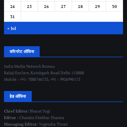
24
25
26
27
28
29
30
31
« Jul
कॉरपरेट ऑफिस
India Media Network Bureau
Balaji Enclave, Kutubgarh Road Delhi-110008
Mobile : +91- 7000746733, +91 – 9926990173
हेड ऑफिस
Chief Editor:
Bharat Yogi
Editor :
Chandra Shekhar Sharma
Managing Editor:
Yogendra Tiwari