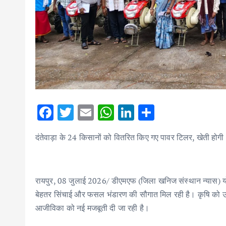
F
T
E
W
Li
S
ac
w
m
h
n
h
दंतेवाड़ा के 24 किसानों को वितरित किए गए पावर टिलर, खेती ह
e
it
ai
at
k
ar
b
te
l
s
e
e
o
r
A
dI
रायपुर, 08 जुलाई 2026/ डीएमएफ (जिला खनिज संस्थान न्यास) योजन
o
p
n
बेहतर सिंचाई और फसल भंडारण की सौगात मिल रही है। कृषि को उच्च
k
p
आजीविका को नई मजबूती दी जा रही है।