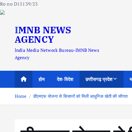
Ro no D15139/23
S
IMNB NEWS
k
i
AGENCY
p
lndia Media Network Bureau-IMNB News
t
Agency
o
c
o
होम
देश-विदेश
छत्तीसगढ़ प्रदेश
म
n
t
Home
डीएमएफ योजना से किसानों को मिली आधुनिक खेती की सौगात
e
n
t