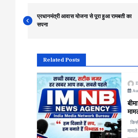
P
प्रधानमंत्री आवास योजना से पूरा हुआ रामबती का
o
सपना
s
t
Related Posts
n
I
Aug
a
बीमा
v
मामल
किसी 
i
मामले