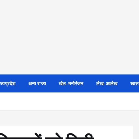
ध्यप्रदेश
अन्य राज्य
खेल-मनोरंजन
लेख-आलेख
खास