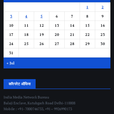
1
2
3
4
5
6
7
8
9
10
11
12
13
14
15
16
17
18
19
20
21
22
23
24
25
26
27
28
29
30
31
« Jul
कॉरपरेट ऑफिस
India Media Network Bureau
Balaji Enclave, Kutubgarh Road Delhi-110008
Mobile : +91- 7000746733, +91 – 9926990173