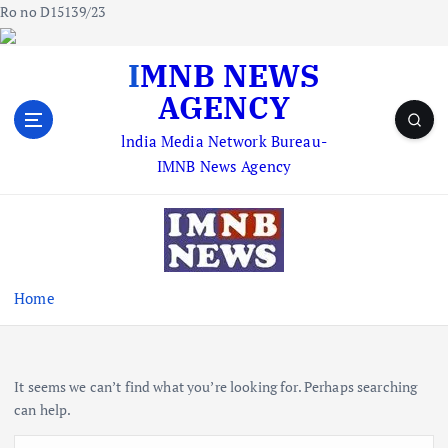
Ro no D15139/23
S
IMNB NEWS
k
AGENCY
i
p
lndia Media Network Bureau-
t
IMNB News Agency
o
c
o
n
t
e
Home
n
t
It seems we can’t find what you’re looking for. Perhaps searching
can help.
S