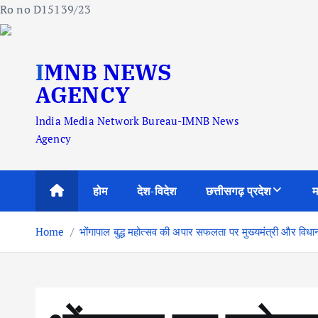
Ro no D15139/23
S
IMNB NEWS
k
i
AGENCY
p
lndia Media Network Bureau-IMNB News
t
Agency
o
c
o
होम
देश-विदेश
छत्तीसगढ़ प्रदेश
म
n
t
Home
भोंगापाल बुद्ध महोत्सव की अपार सफलता पर मुख्यमंत्री और विध
e
n
t