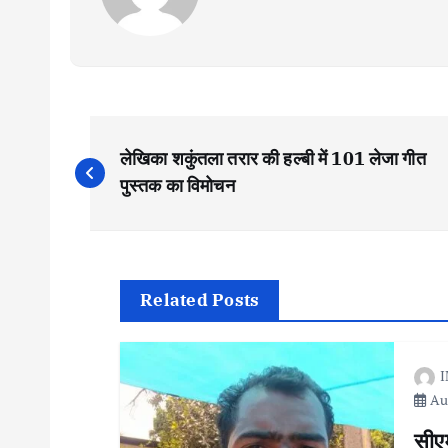
P
लेखिका शकुंतला तरार की हल्बी में 101 लेजा गीत
o
पुस्तक का विमोचन
s
t
Related Posts
n
I
Aug
a
सीए