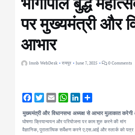
भोंगापाल बुद्ध महो
पर मुख्यमंत्री और 
आभार
Imnb WebDesk
रायपुर
June 7, 2025
0 Comments
F
T
E
W
Li
S
ac
w
m
h
n
h
मुख्यमंत्री और विधानसभा अध्यक्ष से आभार मुलाकात करेगी
e
it
ai
at
k
ar
घोषणा क्रियान्वयन और परियोजना पर काम शुरु करने की मांग
b
te
l
s
e
e
वैज्ञानिक, पुरातात्विक सर्वेक्षण करने ए.एस.आई और स्लार्क को पत्र