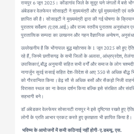
o
r
A
dI
रायपुर 6 जून 2025। कोंडागांव जिले के सुदूर घने जंगलों में बसे भ
o
p
n
अंबेडकर वेलफेयर सोसाइटी ने मुख्यमंत्री और पूर्व मुख्यमंत्री एवं व
k
p
ज्ञापित की है। सोसाइटी ने मुख्यमंत्री द्वारा की गई घोषणा के क्रि
पुरातत्व सर्वेक्षण (ए.एस.आई.) और राज्य स्तरीय पुरातत्व अनुसंधान एवं
पुरातात्विक सम्पदा का उत्खनन और गहन वैज्ञानिक अन्वेषण, अनुसंधान
उल्लेखनीय है कि भोंगापाल बुद्ध महोत्सव के 1 जून 2025 को हुए
रहे हैं, जिनमे छत्तीसगढ़ के सभी जिलों के अलावा, आंध्रप्रदेश, तेल
उपासिकाएं,बौद्ध अनुयायी सहित सभी वर्गों और समाज के लोग चश्मदीद 
नागार्जुन सुरई ससाई सहित देश-विदेश से आए 350 से अधिक बौद्ध भ
को गौरवान्वित किया।डेढ़ सौ से अधिक बसों और सैकड़ो निजी वाहनों
विरासत स्थल का ना केवल दर्शन किया बल्कि इसे संरक्षित और संवर्ध
सहभागी बने।
डॉ अंबेडकर वेलफेयर सोसायटी रायपुर ने इसे दृष्टिगत रखते हुए ऐतिहास
लोगों के प्रति आभार प्रकट करते हुए कृतज्ञता भी ज्ञापित किया है।
भविष्य के आयोजनों में कमी कठिनाई नहीं होगी-ए.डब्ल्यू. एस.