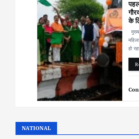
पहल 
गौरव
के ल
मुख्यम
महिला
हो रह
R
Con
NATIONAL