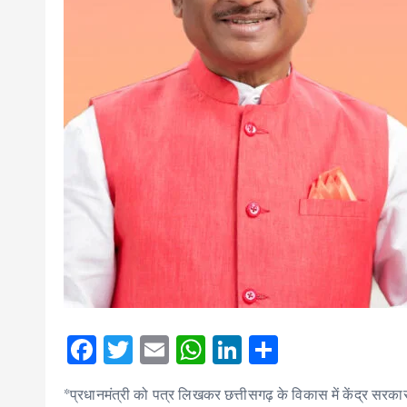
F
T
E
W
Li
S
ac
w
m
h
n
h
*प्रधानमंत्री को पत्र लिखकर छत्तीसगढ़ के विकास में केंद्र सर