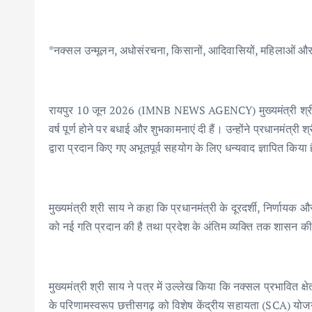
e
it
ai
at
k
ar
b
te
l
s
e
e
o
r
A
dI
*नक्सल उन्मूलन, अधोसंरचना, किसानों, आदिवासियों, महिलाओं और य
o
p
n
k
p
रायपुर 10 जून 2026 (IMNB NEWS AGENCY) मुख्यमंत्री श्री विष्णु
वर्ष पूर्ण होने पर बधाई और शुभकामनाएं दी हैं। उन्होंने प्रधानमंत्री
द्वारा प्रदान किए गए अभूतपूर्व सहयोग के लिए धन्यवाद ज्ञापित किया 
मुख्यमंत्री श्री साय ने कहा कि प्रधानमंत्री के दूरदर्शी, निर्णाय
को नई गति प्रदान की है तथा प्रदेश के अंतिम व्यक्ति तक शासन की य
मुख्यमंत्री श्री साय ने पत्र में उल्लेख किया कि नक्सल प्रभावित क्ष
के परिणामस्वरूप छत्तीसगढ़ को विशेष केंद्रीय सहायता (SCA) यो