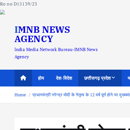
Ro no D15139/23
S
IMNB NEWS
k
i
AGENCY
p
lndia Media Network Bureau-IMNB News
t
Agency
o
c
o
होम
देश-विदेश
छत्तीसगढ़ प्रदेश
म
n
t
Home
प्रधानमंत्री नरेन्द्र मोदी के नेतृत्व के 12 वर्ष पूर्ण होने पर मुख्
e
n
t