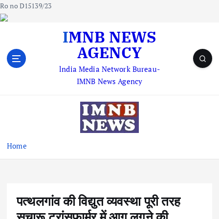
Ro no D15139/23
S
IMNB NEWS
k
AGENCY
i
p
lndia Media Network Bureau-
t
IMNB News Agency
o
c
o
n
t
e
Home
n
t
पत्थलगांव की विद्युत व्यवस्था पूरी तरह
सुचारू ट्रांसफार्मर में आग लगने की