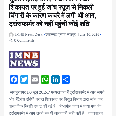
शिकायत पर हुई जांच फ्यूज से निकली
चिंगारी के कारण कचरे में लगी थी आग,
ट्रांसफार्मर को नहीं पहुंची कोई क्षति
IMNB News Desk
छत्तीसगढ़ प्रदेश
,
जशपुर
June 10, 2026
0 Comments
F
T
E
W
Li
S
ac
w
m
h
n
h
जशपुरनगर 10 जून 2026/
पत्थलगांव में ट्रांसफार्मर में आग लगने
e
it
ai
at
k
ar
और मेंटेनेंस संबंधी प्राप्त शिकायत पर विद्युत विभाग द्वारा जांच कर
b
te
l
s
e
e
वास्तविक स्थिति स्पष्ट की गई है। विभागीय जांच में पाया गया कि
o
r
A
dI
ट्रांसफार्मर में आग लगने संबंधी जानकारी सही नहीं है। कार्यपालन