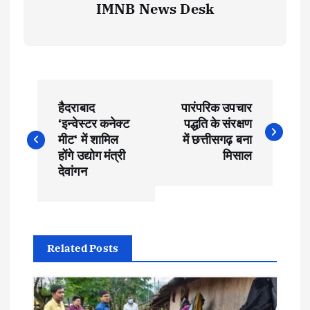
IMNB News Desk
P
हैदराबाद
पारंपरिक उपचार
o
‘इन्वेस्टर कनेक्ट
पद्धति के संरक्षण
मीट‘ में शामिल
में छत्तीसगढ़ बना
s
होंगे उद्योग मंत्री
मिसाल
देवांगन
t
n
Related Posts
a
v