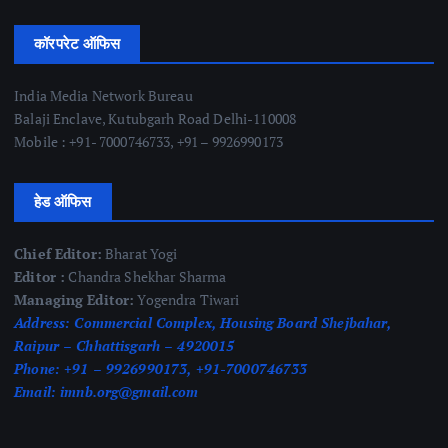
कॉरपरेट ऑफिस
India Media Network Bureau
Balaji Enclave, Kutubgarh Road Delhi-110008
Mobile : +91- 7000746733, +91 – 9926990173
हेड ऑफिस
Chief Editor:
Bharat Yogi
Editor :
Chandra Shekhar Sharma
Managing Editor:
Yogendra Tiwari
Address:
Commercial Complex, Housing Board Shejbahar,
Raipur – Chhattisgarh – 4920015
Phone:
+91 – 9926990173, +91-7000746733
Email:
imnb.org@gmail.com