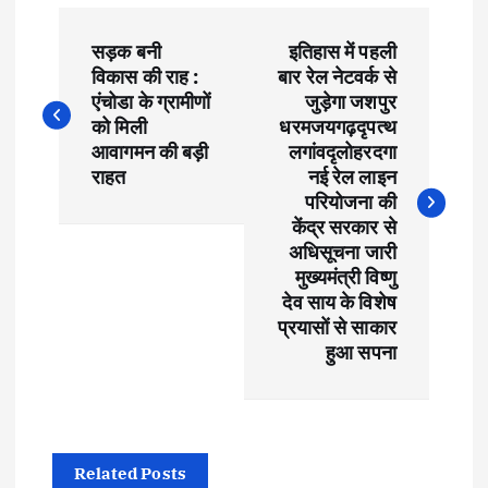
P
सड़क बनी
इतिहास में पहली
o
विकास की राह :
बार रेल नेटवर्क से
एंचोडा के ग्रामीणों
जुड़ेगा जशपुर
s
को मिली
धरमजयगढ़दृपत्थ
आवागमन की बड़ी
लगांवदृलोहरदगा
t
राहत
नई रेल लाइन
परियोजना की
केंद्र सरकार से
n
अधिसूचना जारी
मुख्यमंत्री विष्णु
a
देव साय के विशेष
प्रयासों से साकार
v
हुआ सपना
i
g
Related Posts