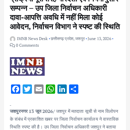
सम्पन्न – उप जिला निर्वाचन अधिकारी
दावा-आपत्ति अवधि में नहीं मिला कोई
आवेदन, निर्वाचन विभाग ने स्पष्ट की स्थिति
IMNB News Desk
छत्तीसगढ़ प्रदेश
,
जशपुर
June 13, 2026
0 Comments
F
T
E
W
Li
S
ac
w
m
h
n
h
e
it
ai
at
k
ar
जशपुरनगर 13 जून 2026/
जशपुर में मतदाता सूची से नाम विलोपन
b
te
l
s
e
e
के संबंध में प्रकाशित खबर पर जिला निर्वाचन कार्यालय ने वास्तविक
o
r
A
dI
स्थिति स्पष्ट की है। उप जिला निर्वाचन अधिकारी जशपुर ने बताया