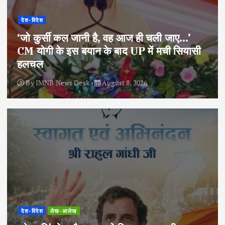
देश-विदेश
‘जो कुर्सी कल जानी है, वह आज ही चली जाए…’
CM योगी के इस बयान के बाद UP में मची सियासी
हलचल
By
IMNB News Desk
August 8, 2026
देश-विदेश
लेख-आलेख