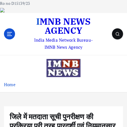
Ro no D15139/23
S
IMNB NEWS
k
AGENCY
i
p
lndia Media Network Bureau-
t
IMNB News Agency
o
c
o
n
t
e
Home
n
t
जिले में मतदाता सूची पुनरीक्षण की
प्रक्रिया पूरी तरह पारदर्शी एवं नियमानुसार