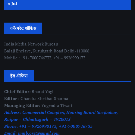
« Jul
कॉरपरेट ऑफिस
India Media Network Bureau
Balaji Enclave, Kutubgarh Road Delhi-110008
Mobile : +91- 7000746733, +91 – 9926990173
हेड ऑफिस
Chief Editor:
Bharat Yogi
Editor :
Chandra Shekhar Sharma
Managing Editor:
Yogendra Tiwari
Address:
Commercial Complex, Housing Board Shejbahar,
Raipur – Chhattisgarh – 4920015
Phone:
+91 – 9926990173, +91-7000746733
Email:
imnb.org@gmail.com