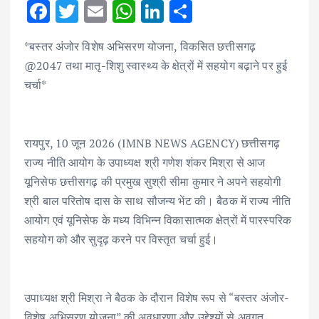
F
T
E
W
Li
S
ac
w
m
h
n
h
*बस्तर अंजोर विशेष अभिसरण योजना, विकसित छत्तीसगढ़
e
it
ai
at
k
ar
@2047 तथा मातृ-शिशु स्वास्थ्य के क्षेत्रों में सहयोग बढ़ाने पर हुई
b
te
l
s
e
e
चर्चा*
o
r
A
dI
o
p
n
k
p
रायपुर, 10 जून 2026 (IMNB NEWS AGENCY) छत्तीसगढ़
राज्य नीति आयोग के उपाध्यक्ष श्री गणेश शंकर मिश्रा से आज
यूनिसेफ छत्तीसगढ़ की प्रमुख सुश्री सीमा कुमार ने अपने सहयोगी
श्री बाल परितोष दास के साथ सौजन्य भेंट की। बैठक में राज्य नीति
आयोग एवं यूनिसेफ के मध्य विभिन्न विकासात्मक क्षेत्रों में पारस्परिक
सहयोग को और सुदृढ़ करने पर विस्तृत चर्चा हुई।
उपाध्यक्ष श्री मिश्रा ने बैठक के दौरान विशेष रूप से “बस्तर अंजोर-
विशेष अभिसरण योजना” की अवधारणा और उद्देश्यों से अवगत