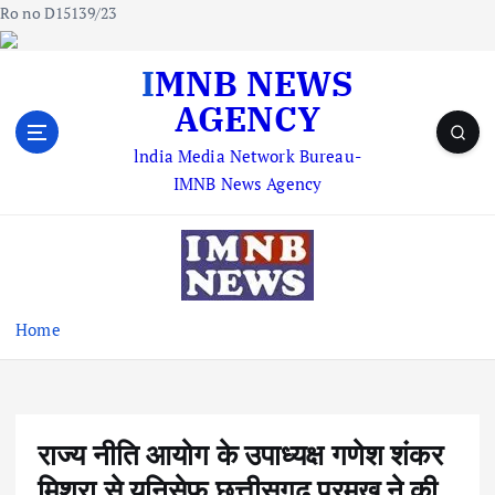
Ro no D15139/23
S
IMNB NEWS
k
AGENCY
i
p
lndia Media Network Bureau-
t
IMNB News Agency
o
c
o
n
t
e
Home
n
t
राज्य नीति आयोग के उपाध्यक्ष गणेश शंकर
मिश्रा से यूनिसेफ छत्तीसगढ़ प्रमुख ने की