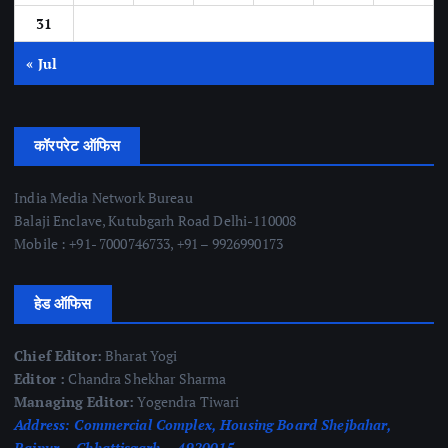
31
« Jul
कॉरपरेट ऑफिस
India Media Network Bureau
Balaji Enclave, Kutubgarh Road Delhi-110008
Mobile : +91- 7000746733, +91 – 9926990173
हेड ऑफिस
Chief Editor:
Bharat Yogi
Editor :
Chandra Shekhar Sharma
Managing Editor:
Yogendra Tiwari
Address:
Commercial Complex, Housing Board Shejbahar,
Raipur – Chhattisgarh – 4920015