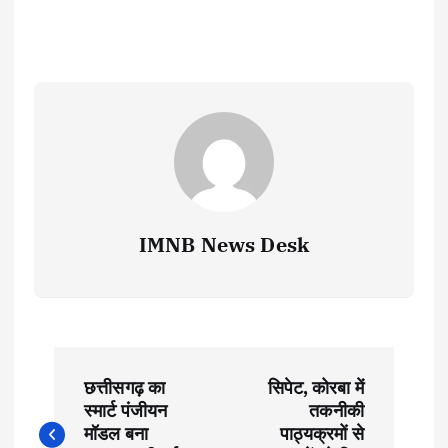
IMNB News Desk
P
छत्तीसगढ़ का
सिपेट, कोरबा में
o
स्मार्ट पंजीयन
तकनीकी
मॉडल बना
पाठ्यक्रमों से