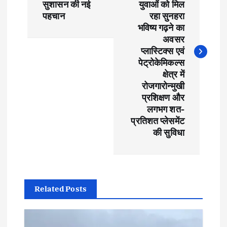
s
सुशासन की नई
युवाओं को मिल
पहचान
रहा सुनहरा
t
भविष्य गढ़ने का
अवसर
प्लास्टिक्स एवं
n
पेट्रोकेमिकल्स
क्षेत्र में
a
रोजगारोन्मुखी
प्रशिक्षण और
v
लगभग शत-
प्रतिशत प्लेसमेंट
i
की सुविधा
g
a
Related Posts
t