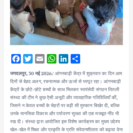
F
T
E
W
Li
S
ac
w
m
h
n
h
जगदलपुर, 30 मई 2026/
आंगनबाड़ी केंद्र में शुक्रवार का दिन आम
e
it
ai
at
k
ar
दिनों से बेहद अलग, रचनात्मक और ऊर्जा से भरपूर रहा। आंगनबाड़ी
b
te
l
s
e
e
केंद्रों के छोटे-छोटे बच्चों के साथ मिलकर स्वयंसेवी संगठन तितली
o
r
A
dI
संस्था की टीम ने कुछ ऐसी अनूठी और व्यावहारिक गतिविधियाँ कीं,
o
p
n
जिसने न केवल बच्चों के चेहरों पर बड़ी सी मुस्कान बिखेर दी, बल्कि
k
p
उनके मानसिक विकास और पर्यावरण सुरक्षा की एक मजबूत नींव भी
रख दी। संस्था द्वारा आयोजित इस विशेष कार्यक्रम का मुख्य उद्देश्य
खेल-खेल में शिक्षा और प्रकृति के प्रति संवेदनशीलता को बढ़ावा देना