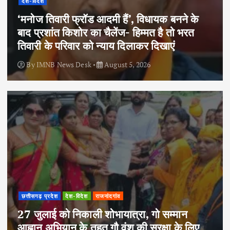
देश-विदेश
‘मनोज तिवारी फ्रॉड आदमी हैं’, विधायक बनने के
बाद प्रशांत किशोर का चैलेंज- हिम्मत है तो भरत
तिवारी के परिवार को न्याय दिलाकर दिखाएं
By
IMNB News Desk
August 5, 2026
छत्तीसगढ़ प्रदेश
देश-विदेश
राजनांदगांव
27 जुलाई को निकाली शोभायात्रा, गो सम्मान
आह्वान अभियान के तहत गौ वंश की सुरक्षा के लिए