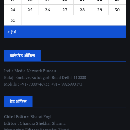
24
25
26
27
28
29
30
31
« Jul
कॉरपरेट ऑफिस
India Media Network Bureau
Balaji Enclave, Kutubgarh Road Delhi-110008
Mobile : +91- 7000746733, +91 – 9926990173
हेड ऑफिस
Chief Editor:
Bharat Yogi
Editor :
Chandra Shekhar Sharma
Managing Editor:
Yogendra Tiwari