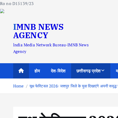
Ro no D15139/23
S
IMNB NEWS
k
i
AGENCY
p
lndia Media Network Bureau-IMNB News
t
Agency
o
c
o
होम
देश-विदेश
छत्तीसगढ़ प्रदेश
म
n
t
Home
यूथ फेस्टिवल 2026ः जशपुर जिले के युवा दिखाएंगे अपनी समृद्
e
n
t