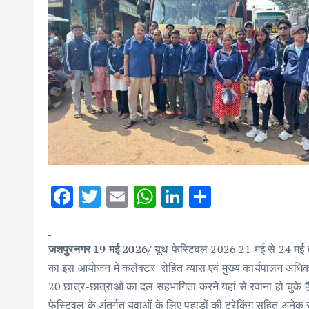
F
T
E
W
Li
S
ac
w
m
h
n
h
e
it
ai
at
k
ar
जशपुरनगर 19 मई 2026/
यूथ फेस्टिवल 2026 21 मई से 24 मई तक 
b
te
l
s
e
e
का इस आयोजन में कलेक्टर रोहित व्यास एवं मुख्य कार्यपालन अधिकार
o
r
A
dI
20 छात्र-छात्राओं का दल सहभागिता करने यहां से रवाना हो चुके 
o
p
n
फेस्टिवल के अंतर्गत युवाओं के लिए पहाड़ों की ट्रेकिंग सहित अ