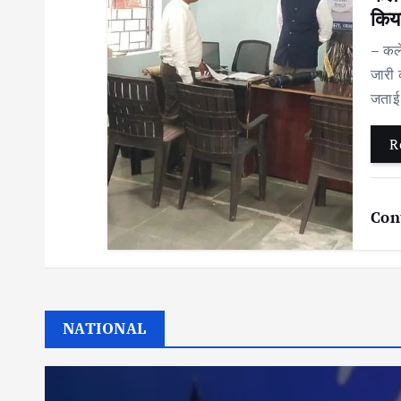
किय
– कले
जारी 
जताई 
R
Con
NATIONAL