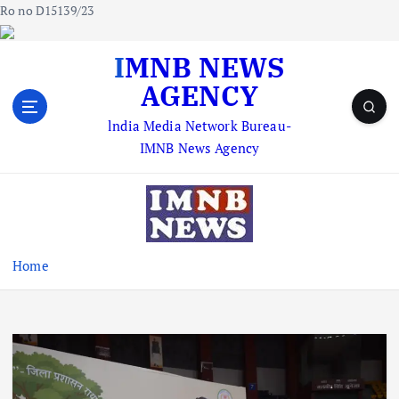
Ro no D15139/23
S
IMNB NEWS
k
AGENCY
i
p
lndia Media Network Bureau-
t
IMNB News Agency
o
c
o
n
t
e
Home
n
t