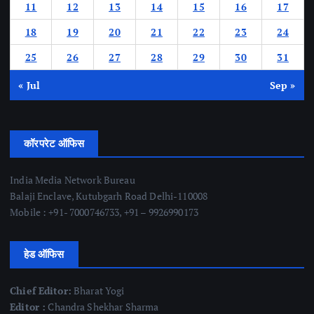
11
12
13
14
15
16
17
18
19
20
21
22
23
24
25
26
27
28
29
30
31
« Jul
Sep »
कॉरपरेट ऑफिस
India Media Network Bureau
Balaji Enclave, Kutubgarh Road Delhi-110008
Mobile : +91- 7000746733, +91 – 9926990173
हेड ऑफिस
Chief Editor:
Bharat Yogi
Editor :
Chandra Shekhar Sharma