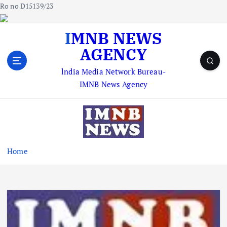
Ro no D15139/23
S
IMNB NEWS
k
AGENCY
i
p
lndia Media Network Bureau-
t
IMNB News Agency
o
c
o
n
t
e
Home
n
t