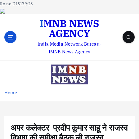
Ro no D15139/23
S
IMNB NEWS
k
AGENCY
i
p
lndia Media Network Bureau-
t
IMNB News Agency
o
c
o
n
t
e
Home
n
t
अपर कलेक्टर प्रदीप कुमार साहू ने राजस्व
विभाग की समीक्षा बैठक ली राजस्व