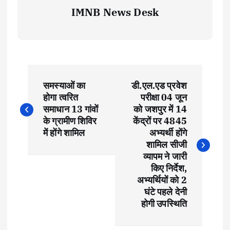
IMNB News Desk
P
समस्याओं का
डी.एल.एड प्रवेश
o
होगा त्वरित
परीक्षा 04 जून
समाधान 13 गांवों
को जशपुर में 14
s
के ग्रामीण शिविर
केंद्रों पर 4845
में होंगे शामिल
अभ्यर्थी होंगे
t
शामिल सीजी
व्यापम ने जारी
किए निर्देश,
n
अभ्यर्थियों को 2
घंटे पहले देनी
a
होगी उपस्थिति
v