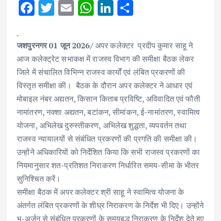
F
T
E
W
Li
S
ac
w
m
h
n
h
e
it
ai
at
k
ar
जशपुरनगर 01 जून 2026/
अपर कलेक्टर प्रदीप कुमार साहू ने
b
te
l
s
e
e
आज कलेक्ट्रेट सभाकक्ष में राजस्व विभाग की समीक्षा बैठक लेकर
o
r
A
dI
जिले में संचालित विभिन्न राजस्व कार्यों एवं लंबित प्रकरणों की
o
p
n
विस्तृत समीक्षा की। बैठक के दौरान अपर कलेक्टर ने आधार एवं
k
p
मोबाइल नंबर अद्यतन, किसान किताब प्रविष्टि, अविवादित एवं फौती
नामांतरण, नक्शा अद्यतन, बटांकन, सीमांकन, ई-नामांतरण, स्वामित्व
योजना, अभिलेख दुरुस्तीकरण, अभिलेख शुद्धता, व्यपवर्तन तथा
राजस्व न्यायालयों से संबंधित प्रकरणों की प्रगति की समीक्षा की।
उन्होंने अधिकारियों को निर्देशित किया कि सभी राजस्व प्रकरणों का
नियमानुसार शत-प्रतिशत निराकरण निर्धारित समय-सीमा के भीतर
सुनिश्चित करें।
समीक्षा बैठक में अपर कलेक्टर श्री साहू ने स्वामित्व योजना के
अंतर्गत लंबित प्रकरणों के शीघ्र निराकरण के निर्देश भी दिए। उन्होंने
भू-अर्जन से संबंधित प्रकरणों के समयबद्ध निराकरण के निर्देश देते हुए