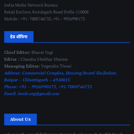
India Media Network Bureau
Balaji Enclave, Kutubgarh Road Delhi-110008
Mobile : +91- 7000746733, +91 – 9926990173
हेड ऑफिस
Chief Editor:
Bharat Yogi
Editor :
Chandra Shekhar Sharma
Managing Editor:
Yogendra Tiwari
Address:
Commercial Complex, Housing Board Shejbahar,
Raipur – Chhattisgarh – 4920015
Phone:
+91 – 9926990173, +91-7000746733
Email:
imnb.org@gmail.com
About Us