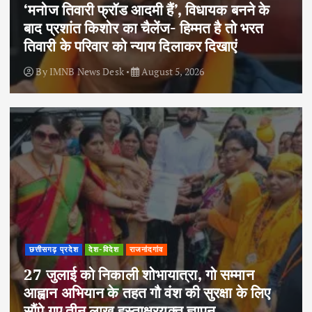
‘मनोज तिवारी फ्रॉड आदमी हैं’, विधायक बनने के
बाद प्रशांत किशोर का चैलेंज- हिम्मत है तो भरत
तिवारी के परिवार को न्याय दिलाकर दिखाएं
By
IMNB News Desk
August 5, 2026
छत्तीसगढ़ प्रदेश
देश-विदेश
राजनांदगांव
27 जुलाई को निकाली शोभायात्रा, गो सम्मान
आह्वान अभियान के तहत गौ वंश की सुरक्षा के लिए
सौंपे गए तीन लाख हस्ताक्षरयुक्त ज्ञापन