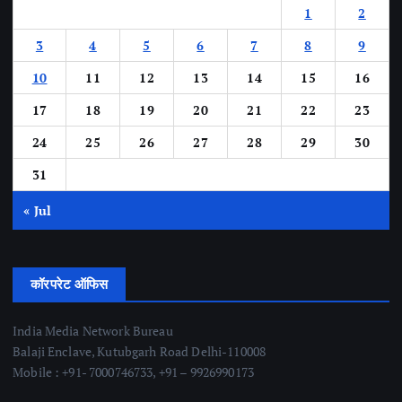
1
2
3
4
5
6
7
8
9
10
11
12
13
14
15
16
17
18
19
20
21
22
23
24
25
26
27
28
29
30
31
« Jul
कॉरपरेट ऑफिस
India Media Network Bureau
Balaji Enclave, Kutubgarh Road Delhi-110008
Mobile : +91- 7000746733, +91 – 9926990173