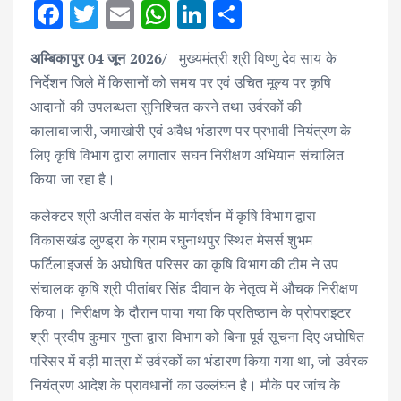
F
T
E
W
Li
S
ac
w
m
h
n
h
अम्बिकापुर 04 जून 2026/
मुख्यमंत्री श्री विष्णु देव साय के
e
it
ai
at
k
ar
निर्देशन जिले में किसानों को समय पर एवं उचित मूल्य पर कृषि
b
te
l
s
e
e
आदानों की उपलब्धता सुनिश्चित करने तथा उर्वरकों की
o
r
A
dI
कालाबाजारी, जमाखोरी एवं अवैध भंडारण पर प्रभावी नियंत्रण के
o
p
n
लिए कृषि विभाग द्वारा लगातार सघन निरीक्षण अभियान संचालित
k
p
किया जा रहा है।
कलेक्टर श्री अजीत वसंत के मार्गदर्शन में कृषि विभाग द्वारा
विकासखंड लुण्ड्रा के ग्राम रघुनाथपुर स्थित मेसर्स शुभम
फर्टिलाइजर्स के अघोषित परिसर का कृषि विभाग की टीम ने उप
संचालक कृषि श्री पीतांबर सिंह दीवान के नेतृत्व में औचक निरीक्षण
किया। निरीक्षण के दौरान पाया गया कि प्रतिष्ठान के प्रोपराइटर
श्री प्रदीप कुमार गुप्ता द्वारा विभाग को बिना पूर्व सूचना दिए अघोषित
परिसर में बड़ी मात्रा में उर्वरकों का भंडारण किया गया था, जो उर्वरक
नियंत्रण आदेश के प्रावधानों का उल्लंघन है। मौके पर जांच के