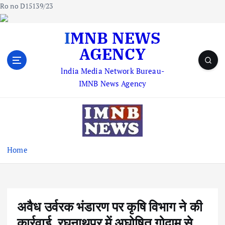
Ro no D15139/23
S
IMNB NEWS
k
AGENCY
i
p
lndia Media Network Bureau-
t
IMNB News Agency
o
c
o
n
t
e
Home
n
t
अवैध उर्वरक भंडारण पर कृषि विभाग ने की
कार्रवाई, रघुनाथपुर में अघोषित गोदाम से