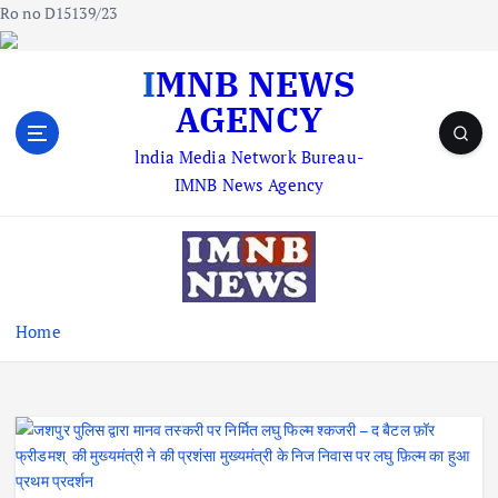
Ro no D15139/23
S
IMNB NEWS
k
AGENCY
i
p
lndia Media Network Bureau-
t
IMNB News Agency
o
c
o
n
t
e
Home
n
t