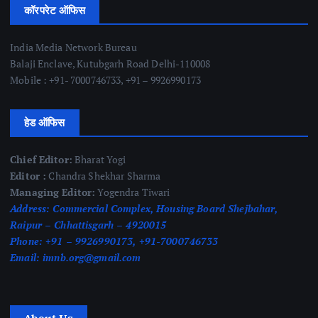
कॉरपरेट ऑफिस
India Media Network Bureau
Balaji Enclave, Kutubgarh Road Delhi-110008
Mobile : +91- 7000746733, +91 – 9926990173
हेड ऑफिस
Chief Editor:
Bharat Yogi
Editor :
Chandra Shekhar Sharma
Managing Editor:
Yogendra Tiwari
Address:
Commercial Complex, Housing Board Shejbahar,
Raipur – Chhattisgarh – 4920015
Phone:
+91 – 9926990173, +91-7000746733
Email:
imnb.org@gmail.com