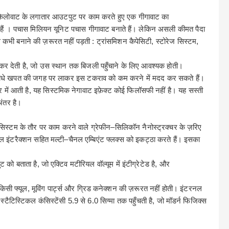
 किलोवाट के लगातार आउटपुट पर काम करते हुए एक गीगावाट का
े हैं । पचास मिलियन यूनिट पचास गीगावाट बनाते हैं। लेकिन असली कीमत पैदा
जिसे कभी बनाने की ज़रूरत नहीं पड़ती
:
ट्रांसमिशन कैपेसिटी
,
स्टोरेज सिस्टम
,
र देती है
,
जो उस स्थान तक बिजली पहुँचाने के लिए आवश्यक होती।
ो सीधे खपत की जगह पर लाकर इस टकराव को कम करने में मदद कर सकते हैं।
र
में
आती
है
,
यह
सिस्टमिक
नेगावाट इफ़ेक्ट कोई फिलॉसफी नहीं है। यह सस्ती
ंतर है।
सिस्टम
के
तौर
पर काम करने वाले ग्रेफीन
–
सिलिकॉन नैनोस्ट्रक्चर के ज़रिए
कल इंटरैक्शन सहित मल्टी
–
चैनल एम्बिएंट फ्लक्स को इकट्ठा करते हैं। इसका
ट को बताता है
,
जो एक्टिव मटीरियल वॉल्यूम में इंटीग्रेटेड है
,
और
िसी फ्यूल
,
मूविंग
पार्ट्स
और
ग्रिड
कनेक्शन
की
ज़रूरत
नहीं
होती।
इंटरनल
 स्टैटिस्टिकल कंसिस्टेंसी
5.9
से
6.0
सिग्मा तक पहुँचती है
,
जो मॉडर्न फिजिक्स