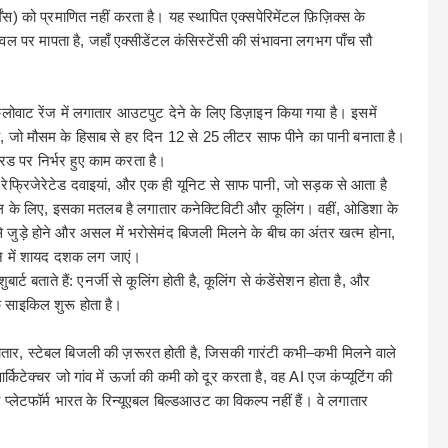
ेंस
)
को प्रमाणित नहीं करता है। यह स्थापित एक्सपेरिमेंटल फ़िज़िक्स के
ेवल पर मापता है
,
जहाँ एक्सीडेंटल कंसिस्टेंसी की संभावना लगभग पाँच सौ
लोवाट रेंज में लगातार आउटपुट देने के लिए डिज़ाइन किया गया है। इसमें
ै
,
जो मौसम के हिसाब से हर दिन
12
से
25
लीटर साफ पीने का पानी बनाता है।
रिड पर निर्भर हुए काम करता है।
,
रेफ्रिजेरेटेड दवाइयां
,
और एक ही यूनिट से साफ पानी
,
जो सड़क से आता है
ल के लिए
,
इसका मतलब है लगातार कनेक्टिविटी और कूलिंग। वहीं
,
ओडिशा के
े
जुड़े
होने
और
असल
में
भरोसेमंद बिजली मिलने के बीच का अंतर खत्म होना
,
ने में शायद दशक लग जाएं।
ार्ट बताते हैं
:
एनर्जी से कूलिंग होती है
,
कूलिंग से कंडेंसेशन होता है
,
और
 साइकिल शुरू होता है।
तार
,
स्टेबल
बिजली
की
ज़रूरत
होती
है
,
जिसकी
गारंटी
कभी
–
कभी
मिलने
वाले
र्किटेक्चर जो गांव में ऊर्जा की कमी को दूर करता है
,
वह
AI
एज
कंप्यूटिंग
की
्लेटफॉर्म भारत के रिन्यूएबल बिल्डआउट का विकल्प नहीं हैं। वे लगातार