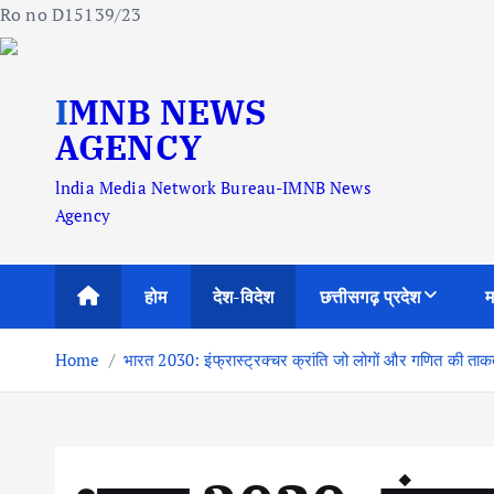
Ro no D15139/23
S
IMNB NEWS
k
i
AGENCY
p
lndia Media Network Bureau-IMNB News
t
Agency
o
c
o
होम
देश-विदेश
छत्तीसगढ़ प्रदेश
म
n
t
Home
भारत 2030: इंफ्रास्ट्रक्चर क्रांति जो लोगों और गणित की ताकत
e
n
t