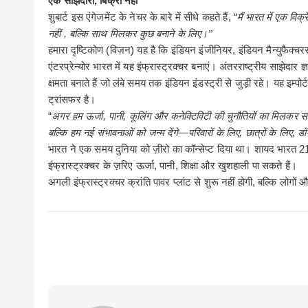
एक
साझेदारी
,
बिक्री
नहीं
शुबार्ट
इस
एंगेजमेंट
के
नेचर
के
बारे
में
सीधे
कहते
हैं
, “
मैं
भारत में एक विक्र
नहीं
,
बल्कि
साथ
मिलकर
कुछ
बनाने
के
लिए।
”
हमारा
दृष्टिकोण
(
विज़न
)
यह है कि
इंडियन
इंजीनियर
,
इंडियन
मैन्युफैक्चर
एंटरप्रेन्योर
भारत में यह इंफ्रास्ट्रक्चर बनाएं। अंतरराष्ट्रीय साझेदार ज्ञ
क्षमता बनाते हैं जो लंबे समय तक इंडियन इंडस्ट्री से जुड़ी रहे। यह इम्पोर्
ट्रांसफर है।
“
अगर
हम ऊर्जा
,
पानी
,
कूलिंग और कनेक्टिविटी की चुनौतियों का मिलकर सम
बल्कि
हम
नई
संभावनाओं
को
जन्म
देंगे
—
परिवारों
के
लिए
,
छात्रों
के
लिए
,
डॉक
भारत
ने एक समय दुनिया को ज़ीरो का कॉन्सेप्ट दिया था। शायद भारत
2
इंफ्रास्ट्रक्चर के ज़रिए
ऊर्जा
,
पानी
,
शिक्षा
और
खुशहाली
पा
सकते
हैं।
अगली
इंफ्रास्ट्रक्चर
क्रांति
पावर
प्लांट
से
शुरू
नहीं
होगी
,
बल्कि
लोगों
औ