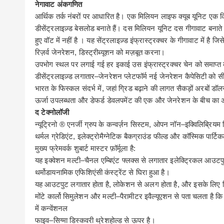
नेगावाट
अंकगणित
आर्थिक
तर्क नंबरों पर आधारित है। एक मिलियन लाइफ क्यूब यूनिट एक
डीसेंट्रलाइज़्ड बेसलोड बनाते हैं। दस मिलियन यूनिट दस गीगावाट बनात
हुए वॉट में नहीं है । यह सेंट्रलाइज़्ड इंफ्रास्ट्रक्चर के गीगावाट में है 
रिज़र्व जेनरेशन
,
डिस्ट्रीब्यूशन
को
मज़बूत
करना।
उपभोग
स्थल पर लगाई गई हर इकाई उस इंफ्रास्ट्रक्चर चेन को समाप्त क
डीसेंट्रलाइज़्ड लगातार
–
जेनरेशन प्लेटफॉर्म नई जेनरेशन कैपेसिटी क
भारत के फिस्कल संदर्भ में
,
जहां
ग्रिड
बढ़ाने
की
लागत
सैकड़ों
अरबों
डॉल
ऊर्जा उपलब्धता
और
डेफर्ड
डेवलपमेंट की एक और जेनरेशन के बीच का अ
द
टेक्नोलॉजी
न्यूट्रिनो
®
एनर्जी
ग्रुप
के
कन्वर्ज़न
सिस्टम
,
ओपन
नॉन
–
इक्विलिब्रियम
थर्मल ग्रेडिएंट
,
इलेक्ट्रोमैग्नेटिक बैकग्राउंड फील्ड और कॉस्मिक पार्टि
मुख्य फ्रेमवर्क शुबार्ट मास्टर फ़ॉर्मूला है
:
यह
इक्वेशन मल्टी
–
चैनल एम्बिएंट फ्लक्स से लगातार इलेक्ट्रिकल आउटपु
थर्मोडायनामिक एफिशिएंसी कंस्ट्रेंट से घिरा हुआ है।
यह
आउटपुट लगातार होता है
,
लोकेशन से अलग होता है
,
और इसके लिए क
मोंटे
कार्लो
सिमुलेशन और मल्टी
–
पैरामीटर इवैल्यूएशन से पता चलता है कि
में कन्वेंशनल
फाइव
–
सिग्मा
डिस्कवरी
थ्रेशहोल्ड
से
ऊपर
है।