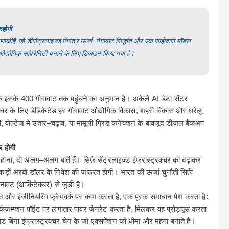
ू
होगी
णा
की
है
जो
,
डीसेंट्रलाइज़्ड निरंतर ऊर्जा
,
नेगावाट सिद्धांत और एक साझेदारी मॉडल
औद्योगिक सॉवरेनिटी बनाने के लिए डिज़ाइन किया गया है।
क इसके
400
गीगावाट
तक
पहुंचने
का
अनुमान
है।
अकेले
AI
डेटा
सेंटर
्चर
के
लिए
डेडिकेटेड
हर
गीगावाट औद्योगिक विकास
,
शहरी विकास और घरेलू
ी
,
वोल्टेज में उतार
–
चढ़ाव
,
या मामूली ग्रिड कनेक्शन के बावजूद डीज़ल बैकअप
ू
होगी
 होना
,
दो
अलग
–
अलग
बातें
हैं।
सिर्फ़
सेंट्रलाइज़्ड
इंफ्रास्ट्रक्चर
को
बढ़ाकर
कड़ों अरबों डॉलर के निवेश
की
ज़रूरत
होगी।
भारत
की
ऊर्जा
चुनौती
सिर्फ़
 बनावट
(
आर्किटेक्चर
)
से जुड़ी है।
त
और
इंजीनियरिंग फ्रेमवर्क पर काम करता है
,
एक पूरक समाधान पेश करता है
:
कंजम्प्शन पॉइंट पर लगातार पावर जेनरेट करता है
,
मिलकर वह प्रोड्यूस करता
लोड बिना इंफ्रास्ट्रक्चर चेन के जो एक्सपेंशन को धीमा और महंगा बनाते हैं।