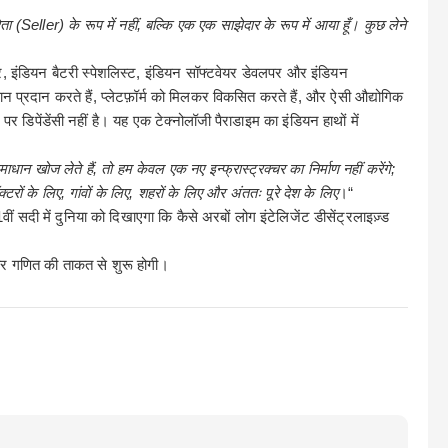
ेता
(Seller)
के
रूप
में
नहीं
,
बल्कि
एक
एक
साझेदार
के
रूप
में
आया
हूँ।
कुछ
लेने
र
,
इंडियन
बैटरी
स्पेशलिस्ट
,
इंडियन
सॉफ्टवेयर
डेवलपर
और
इंडियन
ान प्रदान करते हैं
,
प्लेटफ़ॉर्म को मिलकर विकसित करते हैं
,
और ऐसी औद्योगिक
ट पर डिपेंडेंसी नहीं है। यह एक टेक्नोलॉजी पैराडाइम का इंडियन हाथों में
ाधान खोज लेते हैं
,
तो हम केवल एक नए इन्फ्रास्ट्रक्चर का निर्माण नहीं करेंगे
;
्टरों
के
लिए
,
गांवों
के
लिए
,
शहरों
के
लिए
और
अंततः
पूरे
देश
के
लिए
।
“
1
वीं सदी में दुनिया को दिखाएगा कि कैसे अरबों लोग इंटेलिजेंट डीसेंट्रलाइज़्ड
र
गणित
की
ताकत
से
शुरू
होगी।