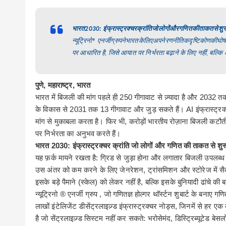
ac
w
m
h
n
h
e
it
ai
at
k
ar
भारत
इंफ्रास्ट्रक्चर
क्रांति
जो
लोगों
और
गणित
की
ताकत
से
शुर
2030:
b
te
l
s
e
e
न्यूट्रिनो
एनर्जी
ग्रुप
ने
भारत
के
लिए
अपने
रणनीतिक
दृष्टिकोण
की
घोष
®
o
r
A
dI
पर आधारित है
,
जिसे आयात पर निर्भरता बढ़ाने के लिए नहीं
,
बल्कि 
o
p
n
k
p
पुणे
,
महाराष्ट्र
,
भारत
भारत
में बिजली की मांग पहले ही
250
गीगावाट से ज़्यादा है और
2032
त
के
विकास
से
2031
तक
13
गीगावाट
और
जुड़
सकते
हैं।
AI
इंफ्रास्ट्रक
मांग से मुकाबला करता है। फिर भी
,
करोड़ों भारतीय रोज़ाना बिजली कटौत
पर निर्भरता का अनुभव करते हैं।
भारत
2030:
इंफ्रास्ट्रक्चर
क्रांति
जो
लोगों
और
गणित
की
ताकत
से
शुर
यह
फ़र्क मायने रखता है
:
ग्रिड से जुड़ा होना और लगातार बिजली उपलब्ध
उस
अंतर को कम करने के लिए जेनरेशन
,
ट्रांसमिशन और स्टोरेज में सै
इसके
बड़े
पैमाने
(
स्केल
)
को लेकर नहीं है
,
बल्कि इसके बुनियादी ढांचे की
न्यूट्रिनो
®
एनर्जी
ग्रुप
,
जो
गणितज्ञ
होल्गर
थॉर्स्टन
शुबार्ट
के
बनाए
गणि
लाखों इंटेलिजेंट डीसेंट्रलाइज़्ड इंफ्रास्ट्रक्चर नोड्स
,
जिनमें से हर एक 
है जो सेंट्रलाइज़्ड सिस्टम नहीं कर सकते
:
भरोसेमंद
,
डिस्ट्रिब्यूटेड बेस