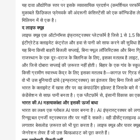
यह
दावा औद्योगिक स्तर पर इसके व्यावसायिक प्रदर्शन
(
कमर्शियल परफॉर्म
मुकाबले फ़िज़िकल फ्रेमवर्क की अंदरूनी कंसिस्टेंसी को एक कॉन्फिडेंस ल
मिलियन में से एक है।
द
लाइफ
क्यूब
लाइफ
क्यूब एक ऑटोनॉमस इंफ्रास्ट्रक्चर प्लेटफॉर्म है जिसे
1
से
1.5
कि
इंटीग्रेटेड क्लाइमेट कंट्रोल और हवा से पानी को साफ करने की सुविधा ह
यह बिना किसी बाहरी बिजली सप्लाई
,
बिना फ्यूल लॉजिस्टिक्स और बिना ग्
राजस्थान
के एक दूर
–
दराज के क्लिनिक के लिए
,
इसका मतलब है लाइट
और जिसे दोबारा सप्लाई की ज़रूरत नहीं होती। बिहार के एक गांव के स्कू
किसी ग्रामीण स्वास्थ्य केंद्र के लिए इसका मतलब है—
कागज़
पर
ग्रिड
स
वो भी उस बुनियादी ढांचे
(
इन्फ्रास्ट्रक्चर
)
का इंतजार किए बिना जिसे आ
भारत
के क्लाइमेट में खास तौर पर वह कंपाउंडिंग इफ़ेक्ट है जिसके बारे में शुब
कंडेंसेशन से साफ़ पानी बनता है। एक प्लैटफ़ॉर्म से
,
इंसानी विकास का एक
भारत
की
AI
महत्वाकांक्षा
और
इसकी
ऊर्जा
बाधा
भारत
का लक्ष्य
एक
ग्लोबल
AI
पावर
बनना
है।
AI
इंफ्रास्ट्रक्चर
को
लगा
रिन्यूएबल एनर्जी स्ट्रक्चरल तौर पर नहीं दे सकते। वही डीसेंट्रलाइज़्ड आ
लगातार बेसलोड ज़रूरत को भी पूरा करता है। लाइफ क्यूब और पावर क्यूब प
जेनरेशन लेयर हैं जो उस बिल्डआउट को पूरा करते हैं।