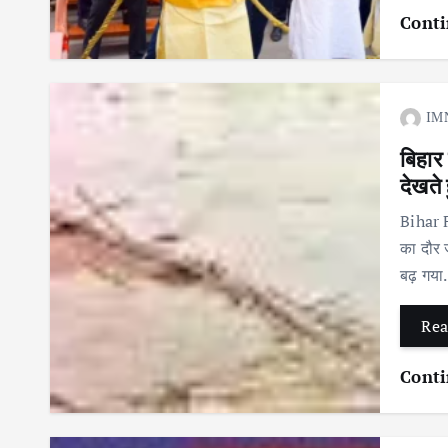
Conti
IM
बिहार
देखते 
Bihar F
का दौर ज
बढ़ गय
Rea
Conti