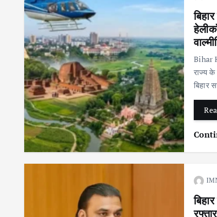
बिहार
हेलीक
वाल्मी
Bihar H
राज्य के
बिहार स
Rea
Conti
IM
बिहार
रफ्तार