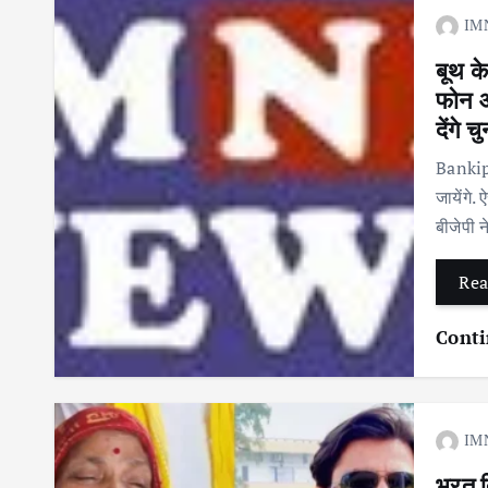
IM
बूथ क
फोन औ
देंगे च
Bankipu
जायेंगे.
बीजेपी
Rea
Conti
IM
भरत त