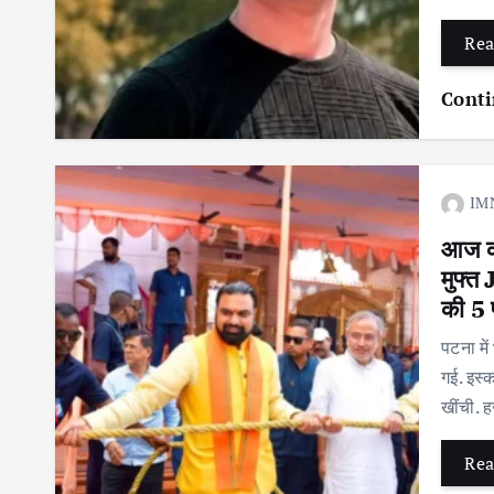
Rea
Conti
IM
आज की
मुफ्
की 5 प
पटना मे
गई. इस्क
खींची. 
Rea