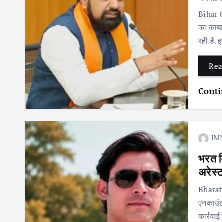
Bihar G
का कायाक
रही है.
Rea
Conti
IM
भरत त
अरेस्
Bharat 
एनकाउंट
कार्रवा