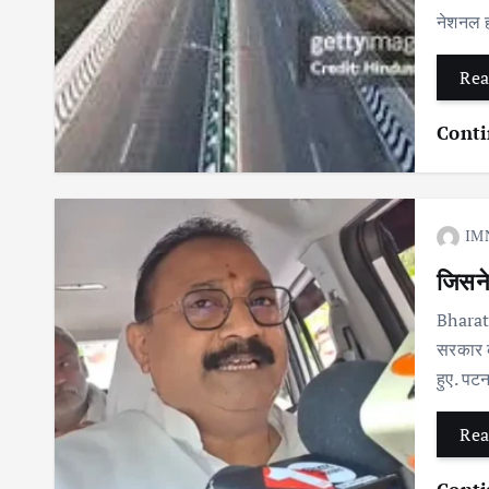
नेशनल ह
Rea
Conti
IM
जिसने
Bharat 
सरकार क
हुए. पटन
Rea