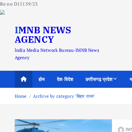
Ro no D15139/23
S
IMNB NEWS
k
i
AGENCY
p
lndia Media Network Bureau-IMNB News
t
Agency
o
c
o
होम
देश-विदेश
छत्तीसगढ़ प्रदेश
म
n
t
Home
Archive by category "बिहार राज्य"
e
n
t
IM