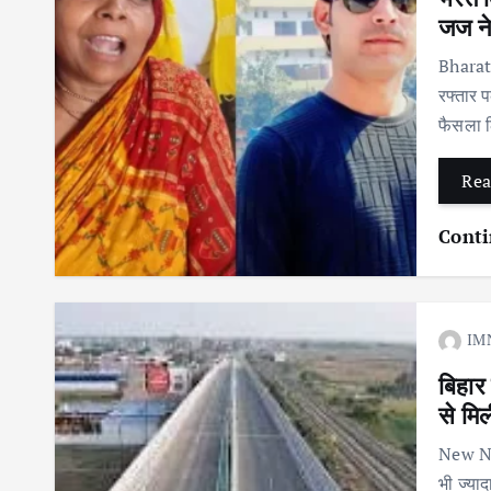
जज ने
Bharat 
रफ्तार 
फैसला 
Rea
Conti
IM
बिहार 
से मिल
New Nat
भी ज्याद