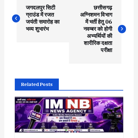
P
जगदलपुर सिटी
छत्तीसगढ़
o
ग्राउंड में रजत
अग्निशमन विभाग
जयंती समारोह का
में भर्ती हेतु 06
s
भव्य शुभारंभ
नवम्बर को होगी
अभ्यर्थियों की
t
शारीरिक दक्षता
परीक्षा
n
a
Related Posts
v
i
g
a