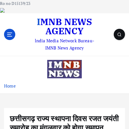
Ro no D15139/23
S
IMNB NEWS
k
AGENCY
i
p
lndia Media Network Bureau-
t
IMNB News Agency
o
c
o
n
t
e
Home
n
t
छत्तीसगढ़ राज्य स्थापना दिवस रजत जयंती
समारोह का मंगलवार को होगा समापन