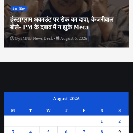
देश-विदेश
इंस्टाग्राम अकाउंट पर रोक का दावा, केजरीवाल
बोले- PM के दबाव में न झुके Meta
By
IMNB News Desk
August 6, 2026
August 2026
M
T
W
T
F
S
S
1
2
3
4
5
6
7
8
9