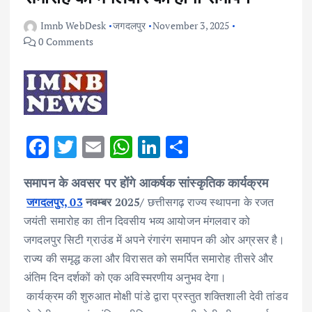
Imnb WebDesk
जगदलपुर
November 3, 2025
0 Comments
F
T
E
W
Li
S
ac
w
m
h
n
h
समापन के अवसर पर होंगे आकर्षक सांस्कृतिक कार्यक्रम
e
it
ai
at
k
ar
जगदलपुर, 03
नवम्बर 2025/
छत्तीसगढ़ राज्य स्थापना के रजत
b
te
l
s
e
e
जयंती समारोह का तीन दिवसीय भव्य आयोजन मंगलवार को
o
r
A
dI
जगदलपुर सिटी ग्राउंड में अपने रंगारंग समापन की ओर अग्रसर है।
o
p
n
राज्य की समृद्ध कला और विरासत को समर्पित समारोह तीसरे और
k
p
अंतिम दिन दर्शकों को एक अविस्मरणीय अनुभव देगा।
कार्यक्रम की शुरुआत मोक्षी पांडे द्वारा प्रस्तुत शक्तिशाली देवी तांडव