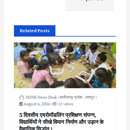
a
v
Related Posts
i
g
a
t
i
IMNB News Desk
छत्तीसगढ़ प्रदेश
,
जशपुर
August 6, 2026
12 views
o
5 दिवसीय एयरोमॉडलिंग प्रशिक्षण संपन्न,
n
विद्यार्थियों ने सीखे विमान निर्माण और उड़ान के
वैज्ञानिक सिद्धांत।