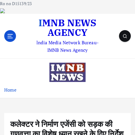
Ro no D15139/23
S
IMNB NEWS
k
AGENCY
i
p
lndia Media Network Bureau-
t
IMNB News Agency
o
c
o
n
t
e
Home
n
t
कलेक्टर ने निर्माण एजेंसी को सड़क की
गुणवत्ता का विशेष ध्यान रखने के दिए निर्देश