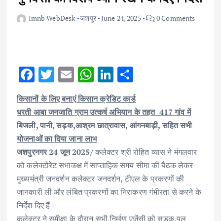
Imnb WebDesk
जशपुर
June 24, 2025
0 Comments
F
T
E
W
Li
S
ac
w
m
h
n
h
किसानों के लिए बनाएं किसान क्रेडिट कार्ड
e
it
ai
at
k
ar
धरती आबा जनजाति ग्राम उत्कर्ष अभियान के तहत 417 गांव में
b
te
l
s
e
e
बिजली, पानी, सड़क,आश्रम छात्रावास, आंगनबाड़ी, सहित सभी
o
r
A
dI
योजनाओं का दिया जाना लाभ
o
p
n
जशपुरनगर 24 जून 2025/
कलेक्टर श्री रोहित व्यास ने मंगलवार
k
p
को कलेक्टोरेट सभाकक्ष में साप्ताहिक समय सीमा की बैठक लेकर
मुख्यमंत्री जनदर्शन कलेक्टर जनदर्शन, टीएल के प्रकरणों की
जानकारी ली और लंबित प्रकरणों का निराकरण गंभीरता से करने के
निर्देश दिए हैं।
कलेक्टर ने समीक्षा के दौरान सभी निर्माण एजेंसी को सड़क,पूल