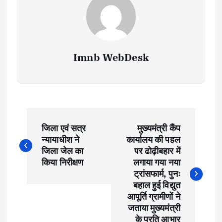
Imnb WebDesk
P
जिला एवं सत्र
मुख्यमंत्री कैंप
o
न्यायाधीश ने
कार्यालय की पहल
जिला जेल का
पर ढोढ़ीबहार में
s
किया निरीक्षण
लगाया गया नया
ट्रांसफार्म, पुनः
t
बहाल हुई विद्युत
आपूर्ति ग्रामीणों ने
जताया मुख्यमंत्री
n
के प्रति आभार