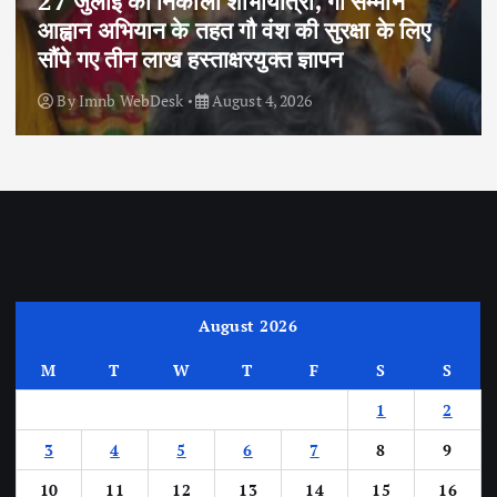
27 जुलाई को निकाली शोभायात्रा, गो सम्मान
आह्वान अभियान के तहत गौ वंश की सुरक्षा के लिए
सौंपे गए तीन लाख हस्ताक्षरयुक्त ज्ञापन
By
Imnb WebDesk
August 4, 2026
August 2026
M
T
W
T
F
S
S
1
2
3
4
5
6
7
8
9
10
11
12
13
14
15
16