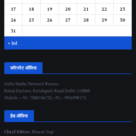
17
18
19
20
21
22
23
24
25
26
27
28
29
30
31
« Jul
कॉरपरेट ऑफिस
India Media Network Bureau
Balaji Enclave, Kutubgarh Road Delhi-110008
Mobile : +91- 7000746733, +91 – 9926990173
हेड ऑफिस
Chief Editor:
Bharat Yogi