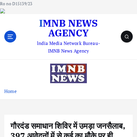
Ro no D15139/23
S
IMNB NEWS
k
AGENCY
i
p
lndia Media Network Bureau-
t
IMNB News Agency
o
c
o
n
t
e
Home
n
t
गौरदंड समाधान शिविर में उमड़ा जनसैलाब,
397 आवेदनों में से कई का मौके पर ही