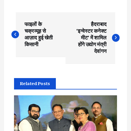
P
फाइलों के
हैदराबाद
o
चक्रव्यूह से
‘इन्वेस्टर कनेक्ट
आज़ाद हुई खेती
मीट‘ में शामिल
s
किसानी
होंगे उद्योग मंत्री
देवांगन
t
n
Related Posts
a
v
i