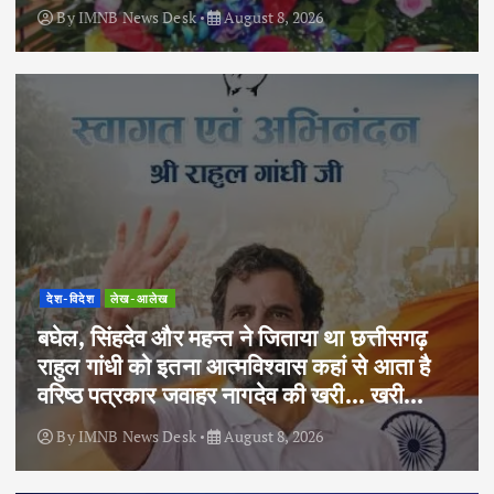
By
IMNB News Desk
August 8, 2026
देश-विदेश
लेख-आलेख
बघेल, सिंहदेव और महन्त ने जिताया था छत्तीसगढ़
राहुल गांधी को इतना आत्मविश्वास कहां से आता है
वरिष्ठ पत्रकार जवाहर नागदेव की खरी… खरी…
By
IMNB News Desk
August 8, 2026