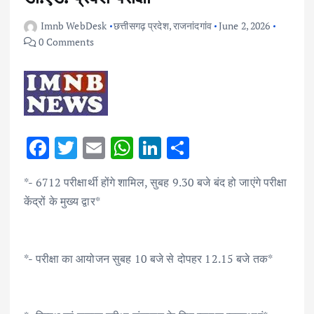
Imnb WebDesk
छत्तीसगढ़ प्रदेश
,
राजनांदगांव
June 2, 2026
0 Comments
F
T
E
W
Li
S
ac
w
m
h
n
h
*- 6712 परीक्षार्थी होंगे शामिल, सुबह 9.30 बजे बंद हो जाएंगे परीक्षा
e
it
ai
at
k
ar
केंद्रों के मुख्य द्वार*
b
te
l
s
e
e
o
r
A
dI
o
p
n
*- परीक्षा का आयोजन सुबह 10 बजे से दोपहर 12.15 बजे तक*
k
p