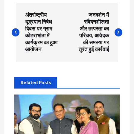
P
अंतर्राष्ट्रीय
जनदर्शन में
o
धूम्रपान निषेध
संवेदनशीलता
दिवस पर ग्राम
और तत्परता का
s
कोटराभांठा में
परिचय, आवेदक
कार्यक्रम का हुआ
की समस्या पर
t
आयोजन
तुरंत हुई कार्रवाई
n
a
Related Posts
v
i
g