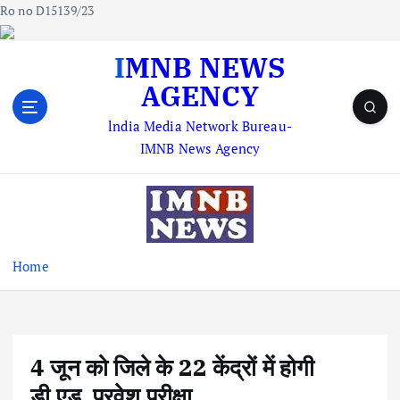
Ro no D15139/23
S
IMNB NEWS
k
AGENCY
i
p
lndia Media Network Bureau-
t
IMNB News Agency
o
c
o
n
t
e
Home
n
t
4 जून को जिले के 22 केंद्रों में होगी
डी.एड. प्रवेश परीक्षा