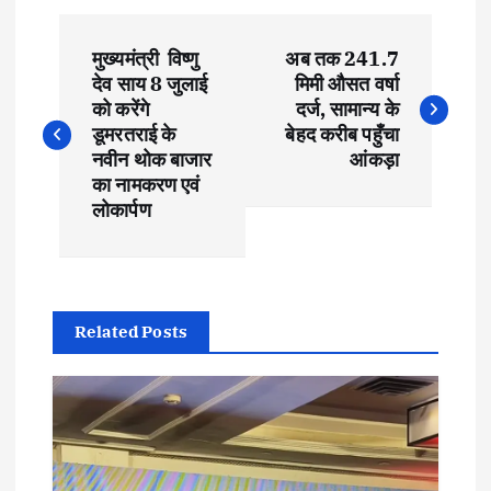
P
मुख्यमंत्री विष्णु
अब तक 241.7
o
देव साय 8 जुलाई
मिमी औसत वर्षा
को करेंगे
दर्ज, सामान्य के
s
डूमरतराई के
बेहद करीब पहुँचा
नवीन थोक बाजार
आंकड़ा
t
का नामकरण एवं
लोकार्पण
n
a
Related Posts
v
i
g