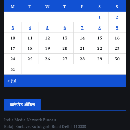
M
T
W
T
F
S
S
1
2
3
4
5
6
7
8
9
10
11
12
13
14
15
16
17
18
19
20
21
22
23
24
25
26
27
28
29
30
31
« Jul
कॉरपरेट ऑफिस
India Media Network Bureau
Balaji Enclave, Kutubgarh Road Delhi-110008