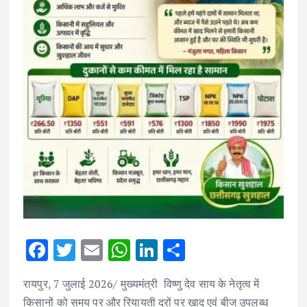
F
T
E
W
Li
S
ac
w
m
h
n
h
रायपुर, 7 जुलाई 2026/ मुख्यमंत्री विष्णु देव साय के नेतृत्व में
e
it
ai
at
k
ar
किसानों को समय पर और रियायती दरों पर खाद एवं बीज उपलब्ध