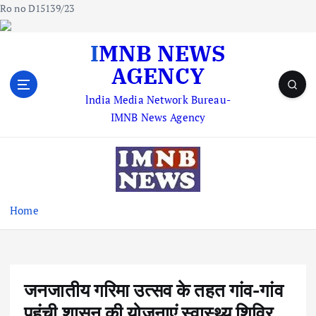
Ro no D15139/23
S
IMNB NEWS
k
AGENCY
i
p
lndia Media Network Bureau-
t
IMNB News Agency
o
c
o
n
t
e
Home
n
t
जनजातीय गरिमा उत्सव के तहत गांव-गांव
पहुंची शासन की योजनाएं स्वास्थ्य शिविर,