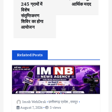
245 ग्रामों में
आर्थिक मदद
n
विशेष
संतृप्तिकरण
a
शिविर का होगा
आयोजन
v
i
g
Related Posts
a
t
i
Imnb WebDesk
छत्तीसगढ़ प्रदेश
,
रायपुर
o
August 7, 2026
3 views