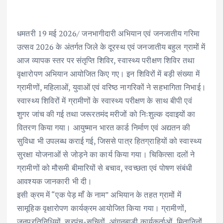
ac
w
m
h
n
h
e
it
ai
at
k
ar
b
te
l
s
e
e
धमतरी 19 मई 2026/ जनभागीदारी अभियान एवं जनजातीय गरिमा
उत्सव 2026 के अंतर्गत जिले के दूरस्थ एवं जनजातीय बहुल ग्रामों में
o
r
A
dI
आज व्यापक स्तर पर संतृप्ति शिविर, स्वास्थ्य परीक्षण शिविर तथा
o
p
n
वृक्षारोपण अभियान आयोजित किए गए। इन शिविरों में बड़ी संख्या में
k
p
ग्रामीणों, महिलाओं, युवाओं एवं वरिष्ठ नागरिकों ने सहभागिता निभाई।
स्वास्थ्य शिविरों में ग्रामीणों के स्वास्थ्य परीक्षण के साथ बीपी एवं
शुगर जांच की गई तथा जरूरतमंद मरीजों को निःशुल्क दवाइयों का
वितरण किया गया। आयुष्मान भारत कार्ड निर्माण एवं अद्यतन की
सुविधा भी उपलब्ध कराई गई, जिससे पात्र हितग्राहियों को स्वास्थ्य
सुरक्षा योजनाओं से जोड़ने का कार्य किया गया। चिकित्सा दलों ने
ग्रामीणों को मौसमी बीमारियों से बचाव, स्वच्छता एवं पोषण संबंधी
आवश्यक जानकारी भी दी।
इसी क्रम में “एक पेड़ माँ के नाम” अभियान के तहत ग्रामों में
सामूहिक वृक्षारोपण कार्यक्रम आयोजित किया गया। ग्रामीणों,
जनप्रतिनिधियों, सरपंच-सचिवों, आंगनबाड़ी कार्यकर्ताओं, मितानिनों