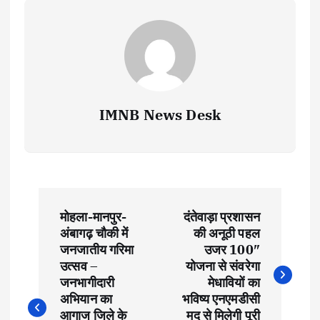
IMNB News Desk
P
मोहला-मानपुर-
दंतेवाड़ा प्रशासन
o
अंबागढ़ चौकी में
की अनूठी पहल
जनजातीय गरिमा
उजर 100″
s
उत्सव –
योजना से संवरेगा
जनभागीदारी
मेधावियों का
t
अभियान का
भविष्य एनएमडीसी
आगाज जिले के
मद से मिलेगी पूरी