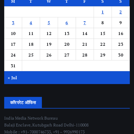
M
T
W
T
F
S
S
1
2
3
4
5
6
7
8
9
10
11
12
13
14
15
16
17
18
19
20
21
22
23
24
25
26
27
28
29
30
31
« Jul
कॉरपरेट ऑफिस
India Media Network Bureau
Balaji Enclave, Kutubgarh Road Delhi-110008
Mobile : +91- 7000746733, +91 – 9926990173