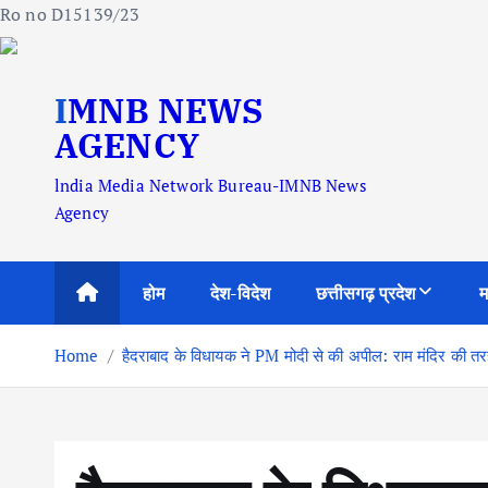
Ro no D15139/23
S
IMNB NEWS
k
i
AGENCY
p
lndia Media Network Bureau-IMNB News
t
Agency
o
c
o
होम
देश-विदेश
छत्तीसगढ़ प्रदेश
म
n
t
Home
हैदराबाद के विधायक ने PM मोदी से की अपील: राम मंदिर की तर
e
n
t