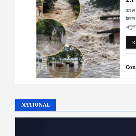
केरल 
केरल 
अनुसा
R
Con
NATIONAL