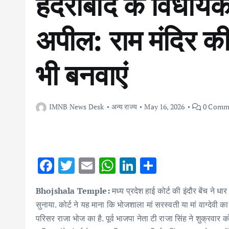
हैदराबाद के विधाय
अपील: राम मंदिर क
भी बनवाएं
IMNB News Desk
अन्य राज्य
May 16, 2026
0 Comm
F
T
E
W
Li
S
ac
w
m
h
n
h
Bhojshala Temple:
मध्य प्रदेश हाई कोर्ट की इंदौर बेंच 
e
it
ai
at
k
ar
सुनाया. कोर्ट ने यह माना कि भोजशाला मां सरस्वती या मां वाग्देवी 
b
te
l
s
e
e
परिसर राजा भोज का है. पूर्व भाजपा नेता टी राजा सिंह ने शुक्रवार क