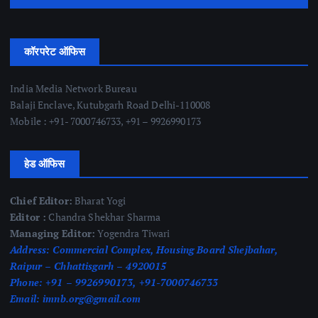
कॉरपरेट ऑफिस
India Media Network Bureau
Balaji Enclave, Kutubgarh Road Delhi-110008
Mobile : +91- 7000746733, +91 – 9926990173
हेड ऑफिस
Chief Editor:
Bharat Yogi
Editor :
Chandra Shekhar Sharma
Managing Editor:
Yogendra Tiwari
Address:
Commercial Complex, Housing Board Shejbahar,
Raipur – Chhattisgarh – 4920015
Phone:
+91 – 9926990173, +91-7000746733
Email:
imnb.org@gmail.com