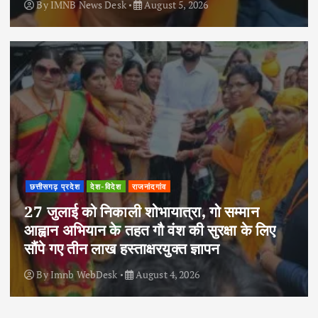
By
IMNB News Desk
August 5, 2026
छत्तीसगढ़ प्रदेश
देश-विदेश
राजनांदगांव
27 जुलाई को निकाली शोभायात्रा, गो सम्मान
आह्वान अभियान के तहत गौ वंश की सुरक्षा के लिए
सौंपे गए तीन लाख हस्ताक्षरयुक्त ज्ञापन
By
Imnb WebDesk
August 4, 2026