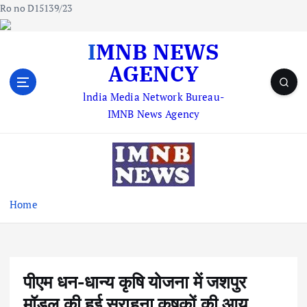
Ro no D15139/23
S
IMNB NEWS
k
AGENCY
i
p
lndia Media Network Bureau-
t
IMNB News Agency
o
c
o
n
t
e
Home
n
t
पीएम धन-धान्य कृषि योजना में जशपुर
मॉडल की हुई सराहना कृषकों की आय