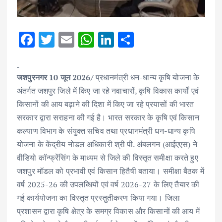
F
T
E
W
Li
S
ac
w
m
h
n
h
e
it
ai
at
k
ar
जशपुरनगर 10 जून 2026/
प्रधानमंत्री धन-धान्य कृषि योजना के
b
te
l
s
e
e
अंतर्गत जशपुर जिले में किए जा रहे नवाचारों, कृषि विकास कार्यों एवं
o
r
A
dI
किसानों की आय बढ़ाने की दिशा में किए जा रहे प्रयासों की भारत
o
p
n
सरकार द्वारा सराहना की गई है। भारत सरकार के कृषि एवं किसान
k
p
कल्याण विभाग के संयुक्त सचिव तथा प्रधानमंत्री धन-धान्य कृषि
योजना के केंद्रीय नोडल अधिकारी श्री पी. अंबलगन (आईएएस) ने
वीडियो कॉन्फ्रेंसिंग के माध्यम से जिले की विस्तृत समीक्षा करते हुए
जशपुर मॉडल को प्रभावी एवं किसान हितैषी बताया। समीक्षा बैठक में
वर्ष 2025-26 की उपलब्धियों एवं वर्ष 2026-27 के लिए तैयार की
गई कार्ययोजना का विस्तृत प्रस्तुतीकरण किया गया। जिला
प्रशासन द्वारा कृषि क्षेत्र के समग्र विकास और किसानों की आय में