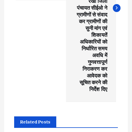
रखी जिला
v
पंचायत सीईओ ने
ग्रामीणों से संवाद
i
कर ग्रामीणों की
सुनी मांग एवं
g
शिकायतें
अधिकारियों को
a
निर्धारित समय
अवधि में
t
गुणवत्तापूर्ण
निराकरण कर
आवेदक को
i
सूचित करने की
निर्देश दिए
o
n
Related Posts