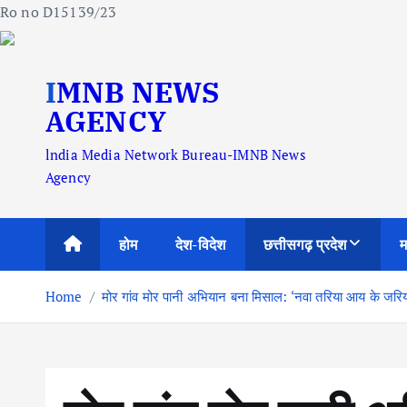
Ro no D15139/23
S
IMNB NEWS
k
i
AGENCY
p
lndia Media Network Bureau-IMNB News
t
Agency
o
c
o
होम
देश-विदेश
छत्तीसगढ़ प्रदेश
म
n
t
Home
मोर गांव मोर पानी अभियान बना मिसाल: ‘नवा तरिया आय के जरिया
e
n
t