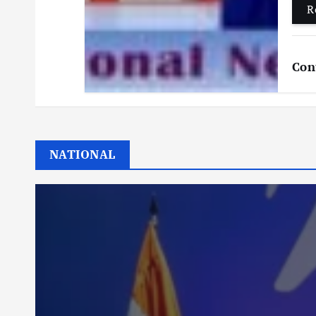
R
Con
NATIONAL