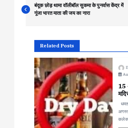
P
बंदूक छोड़ थामा वॉलीबॉल सुकमा के पुनर्वास केंद्र में
o
गूंजा भारत माता की जय का नारा
s
t
Related Posts
n
I
Aug
a
15 
v
मदिर
धमतर
i
अगस्त
कलेक्