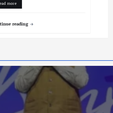
ead more
tinue reading