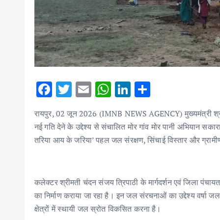
F
T
E
W
Li
S
ac
w
m
h
n
h
रायपुर, 02 जून 2026 (IMNB NEWS AGENCY) मुख्यमंत्री श्री विष्ण
e
it
ai
at
k
ar
नई गति देने के उद्देश्य से संचालित मोर गांव मोर पानी अभियान सकारा
b
te
l
s
e
e
तरिया आय के जरिया’ पहल जल संरक्षण, सिंचाई विस्तार और ग्रा
o
r
A
dI
o
p
n
k
p
कलेक्टर श्रीमती चंदन संजय त्रिपाठी के मार्गदर्शन एवं जिला पंचायत
का निर्माण कराया जा रहा है। इन जल संरचनाओं का उद्देश्य वर्षा जल 
क्षेत्रों में स्थायी जल स्रोत विकसित करना है।