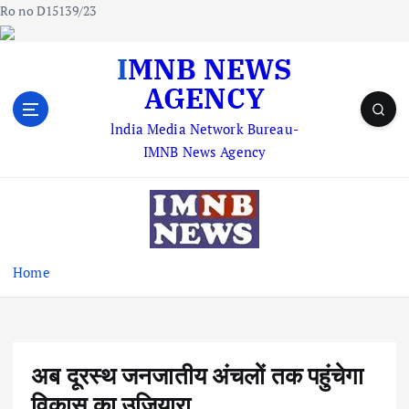
Ro no D15139/23
S
IMNB NEWS
k
AGENCY
i
p
lndia Media Network Bureau-
t
IMNB News Agency
o
c
o
n
t
e
Home
n
t
अब दूरस्थ जनजातीय अंचलों तक पहुंचेगा
विकास का उजियारा