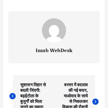
Imnb WebDesk
P
सुशासन तिहार से
बस्तर में बदलाव
o
बदली जिंदगी:
की नई बयार,
बढ़ईटोला के
माओवाद के साये
s
बुजुर्गों को मिला
से निकलकर
सुनने का सहारा
विकास की रौशनी