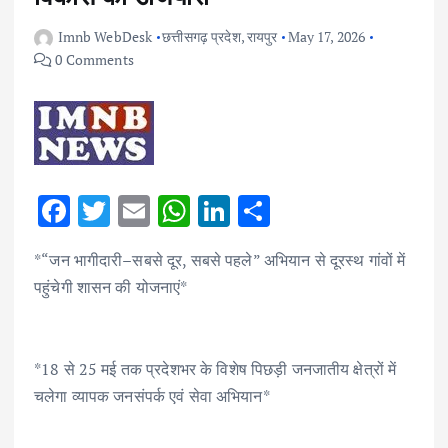
Imnb WebDesk
छत्तीसगढ़ प्रदेश
,
रायपुर
May 17, 2026
0 Comments
F
T
E
W
Li
S
ac
w
m
h
n
h
*“जन भागीदारी–सबसे दूर, सबसे पहले” अभियान से दूरस्थ गांवों में
e
it
ai
at
k
ar
पहुंचेगी शासन की योजनाएं*
b
te
l
s
e
e
o
r
A
dI
o
p
n
*18 से 25 मई तक प्रदेशभर के विशेष पिछड़ी जनजातीय क्षेत्रों में
k
p
चलेगा व्यापक जनसंपर्क एवं सेवा अभियान*