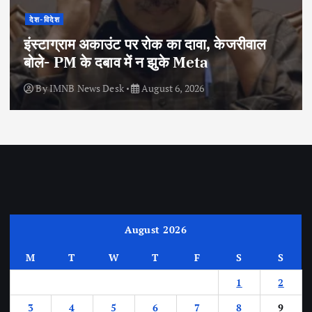
देश-विदेश
इंस्टाग्राम अकाउंट पर रोक का दावा, केजरीवाल
बोले- PM के दबाव में न झुके Meta
By
IMNB News Desk
August 6, 2026
August 2026
M
T
W
T
F
S
S
1
2
3
4
5
6
7
8
9