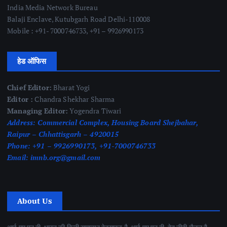
India Media Network Bureau
Balaji Enclave, Kutubgarh Road Delhi-110008
Mobile : +91- 7000746733, +91 – 9926990173
हेड ऑफिस
Chief Editor:
Bharat Yogi
Editor :
Chandra Shekhar Sharma
Managing Editor:
Yogendra Tiwari
Address:
Commercial Complex, Housing Board Shejbahar,
Raipur – Chhattisgarh – 4920015
Phone:
+91 – 9926990173, +91-7000746733
Email:
imnb.org@gmail.com
About Us