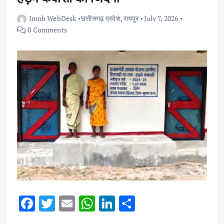
Imnb WebDesk
छत्तीसगढ़ प्रदेश
,
रायपुर
July 7, 2026
0 Comments
F
T
E
W
Li
S
ac
w
m
h
n
h