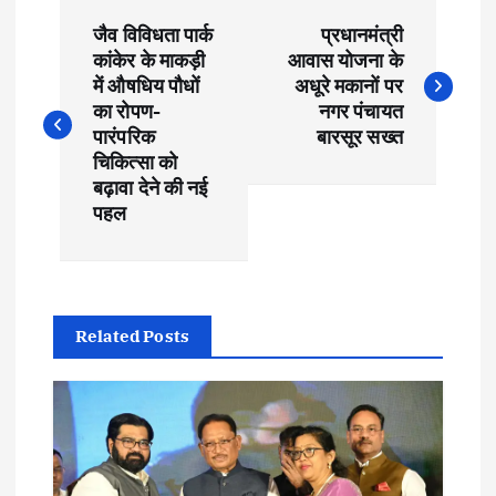
P
जैव विविधता पार्क
प्रधानमंत्री
o
कांकेर के माकड़ी
आवास योजना के
में औषधिय पौधों
अधूरे मकानों पर
s
का रोपण-
नगर पंचायत
पारंपरिक
बारसूर सख्त
t
चिकित्सा को
बढ़ावा देने की नई
पहल
n
a
v
Related Posts
i
g