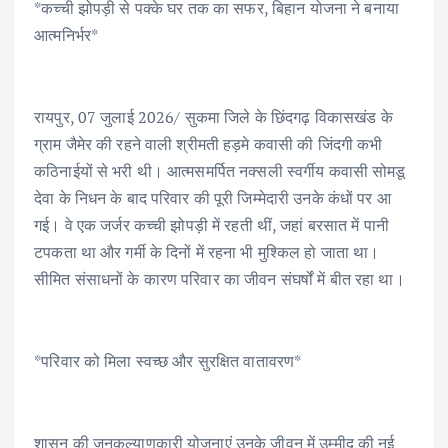
*कच्ची झोपड़ी से पक्के घर तक का सफर, बिहान योजना ने बनाया
e
it
ai
at
k
ar
आत्मनिर्भर*
b
te
l
s
e
e
o
r
A
dI
o
p
n
रायपुर, 07 जुलाई 2026/ सुकमा जिले के छिंदगढ़ विकासखंड के
k
p
ग्राम जैमेर की रहने वाली श्रीमती हड़मे कवासी की जिंदगी कभी
कठिनाईयों से भरी थी। आत्मसमर्पित नक्सली स्वर्गीय कवासी सोमडू
देवा के निधन के बाद परिवार की पूरी जिम्मेदारी उनके कंधों पर आ
गई। वे एक जर्जर कच्ची झोपड़ी में रहती थीं, जहां बरसात में पानी
टपकता था और गर्मी के दिनों में रहना भी मुश्किल हो जाता था।
सीमित संसाधनों के कारण परिवार का जीवन संघर्षों में बीत रहा था।
*परिवार को मिला स्वच्छ और सुरक्षित वातावरण*
शासन की जनकल्याणकारी योजनाएं उनके जीवन में उम्मीद की नई