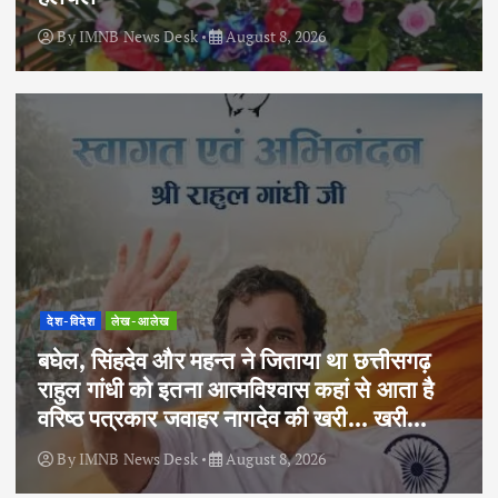
By
IMNB News Desk
August 8, 2026
देश-विदेश
लेख-आलेख
बघेल, सिंहदेव और महन्त ने जिताया था छत्तीसगढ़
राहुल गांधी को इतना आत्मविश्वास कहां से आता है
वरिष्ठ पत्रकार जवाहर नागदेव की खरी… खरी…
By
IMNB News Desk
August 8, 2026