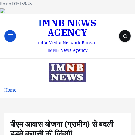
Ro no D15139/23
S
IMNB NEWS
k
AGENCY
i
p
lndia Media Network Bureau-
t
IMNB News Agency
o
c
o
n
t
e
Home
n
t
पीएम आवास योजना (ग्रामीण) से बदली
हड़मे कवासी की जिंदगी