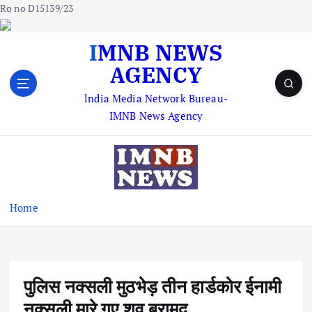
Ro no D15139/23
S
IMNB NEWS
k
AGENCY
i
p
lndia Media Network Bureau-
t
IMNB News Agency
o
c
o
n
t
e
Home
n
t
पुलिस नक्सली मुठभेड़ तीन हार्डकोर ईनामी
नक्सली मारे गए शव बरामद