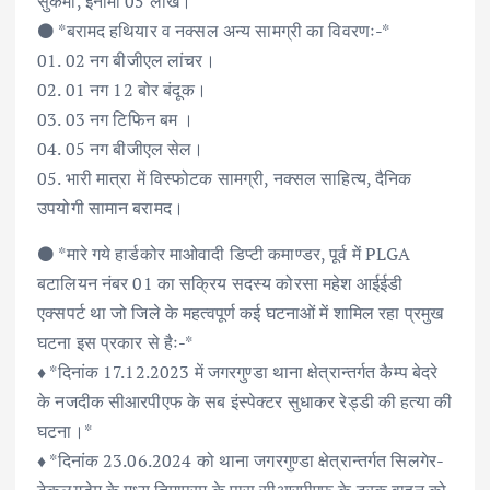
सुकमा, ईनामी 05 लाख।
⚫️ *बरामद हथियार व नक्सल अन्य सामग्री का विवरणः-*
01. 02 नग बीजीएल लांचर।
02. 01 नग 12 बोर बंदूक।
03. 03 नग टिफिन बम ।
04. 05 नग बीजीएल सेल।
05. भारी मात्रा में विस्फोटक सामग्री, नक्सल साहित्य, दैनिक
उपयोगी सामान बरामद।
⚫️ *मारे गये हार्डकोर माओवादी डिप्टी कमाण्डर, पूर्व में PLGA
बटालियन नंबर 01 का सक्रिय सदस्य कोरसा महेश आईईडी
एक्सपर्ट था जो जिले के महत्वपूर्ण कई घटनाओं में शामिल रहा प्रमुख
घटना इस प्रकार से हैः-*
♦️ *दिनांक 17.12.2023 में जगरगुण्डा थाना क्षेत्रान्तर्गत कैम्प बेदरे
के नजदीक सीआरपीएफ के सब इंस्पेक्टर सुधाकर रेड्डी की हत्या की
घटना।*
♦️ *दिनांक 23.06.2024 को थाना जगरगुण्डा क्षेत्रान्तर्गत सिलगेर-
टेकलगुड़ेम के मध्य तिमापुरम के पास सीआरपीएफ के ट्रक वाहन को