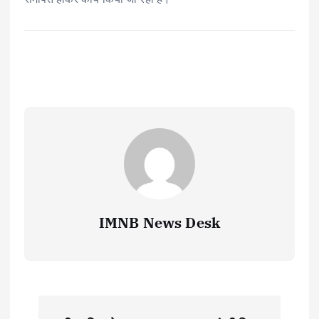
IMNB News Desk
P