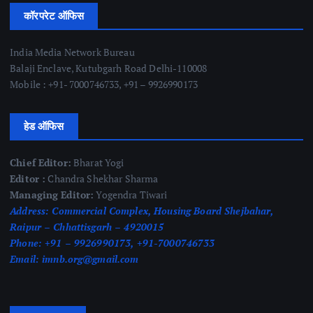
कॉरपरेट ऑफिस
India Media Network Bureau
Balaji Enclave, Kutubgarh Road Delhi-110008
Mobile : +91- 7000746733, +91 – 9926990173
हेड ऑफिस
Chief Editor:
Bharat Yogi
Editor :
Chandra Shekhar Sharma
Managing Editor:
Yogendra Tiwari
Address:
Commercial Complex, Housing Board Shejbahar,
Raipur – Chhattisgarh – 4920015
Phone:
+91 – 9926990173, +91-7000746733
Email:
imnb.org@gmail.com