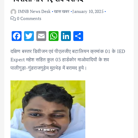
IMNB News Desk
खास खबर
January 10, 2025
0 Comments
F
T
E
W
Li
S
ac
w
m
h
n
h
दक्षिण बस्तर डिवीजन एवं पीएलजीए बटालियन क्रमांक 01 के IED
e
it
ai
at
k
ar
Expert महेश सहित कुल 03 हार्डकोर माओवादियों के शव
b
te
l
s
e
e
पालीगुड़ा-गुंडराजगुड़ेम मुठभेड़ में बरामद हुये।
o
r
A
dI
o
p
n
k
p