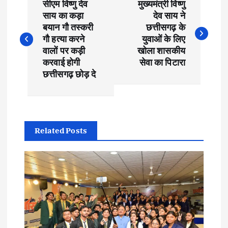
सीएम विष्णु देव
मुख्यमंत्री विष्णु
o
साय का कड़ा
देव साय ने
बयान गौ तस्करी
छत्तीसगढ़ के
s
गौ हत्या करने
युवाओं के लिए
वालों पर कड़ी
खोला शासकीय
t
करवाई होगी
सेवा का पिटारा
छत्तीसगढ़ छोड़ दे
n
a
Related Posts
v
i
g
a