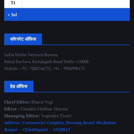
31
« Jul
कॉरपरेट ऑफिस
India Media Network Bureau
Balaji Enclave, Kutubgarh Road Delhi-110008
Mobile : +91- 7000746733, +91 – 9926990173
हेड ऑफिस
Chief Editor:
Bharat Yogi
Editor :
Chandra Shekhar Sharma
Managing Editor:
Yogendra Tiwari
Address:
Commercial Complex, Housing Board Shejbahar,
Raipur – Chhattisgarh – 4920015