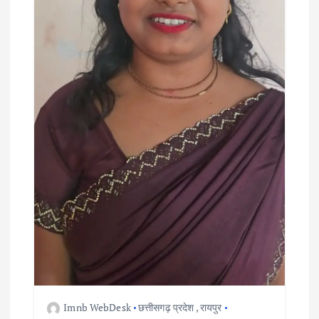
Imnb WebDesk
छत्तीसगढ़ प्रदेश
,
रायपुर