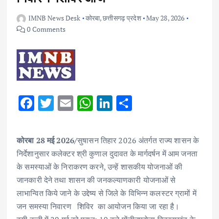
IMNB News Desk
कोरबा
,
छत्तीसगढ़ प्रदेश
May 28, 2026
0 Comments
F
T
E
W
Li
S
ac
w
m
h
n
h
e
it
ai
at
k
ar
कोरबा 28 मई 2026/
सुषासन तिहार 2026 अंतर्गत राज्य शासन के
b
te
l
s
e
e
निर्देशानुसार कलेक्टर श्री कुणाल दुदावत के मार्गदर्षन में आम जनता
o
r
A
dI
के समस्याओं के निराकरण करने, उन्हें शासकीय योजनाओं की
o
p
n
जानकारी देने तथा शासन की जनकल्याणकारी योजनाओं से
k
p
लाभान्वित किये जाने के उद्देष्य से जिले के विभिन्न कलस्टर ग्रामों में
जन समस्या निवारण शिविर का आयोजन किया जा रहा है।