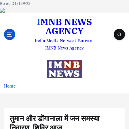
Ro no D15139/23
S
IMNB NEWS
k
AGENCY
i
p
lndia Media Network Bureau-
t
IMNB News Agency
o
c
o
n
t
e
Home
n
t
तुमान और डोंगानाला में जन समस्या
निवारण शिविर आज