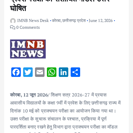
घोषित
IMNB News Desk
कोरबा
,
छत्तीसगढ़ प्रदेश
June 12, 2026
0 Comments
F
T
E
W
Li
S
ac
w
m
h
n
h
e
it
ai
at
k
ar
कोरबा, 12 जून 2026/
शिक्षण सत्र 2026-27 में प्रयास
b
te
l
s
e
e
आवासीय विद्यालयों के कक्षा 9वीं में प्रवेश के लिए छत्तीसगढ़ राज्य में
o
r
A
dI
दिनांक 10 मई को प्राक्चयन परीक्षा का आयोजन किया गया था।
o
p
n
उक्त परीक्षा के सुचारू संचालन के पश्चात, प्रक्रिया में पूर्ण
k
p
पारदर्शिता बनाए रखने हेतु विभाग द्वारा प्राक्चयन परीक्षा का मॉडल