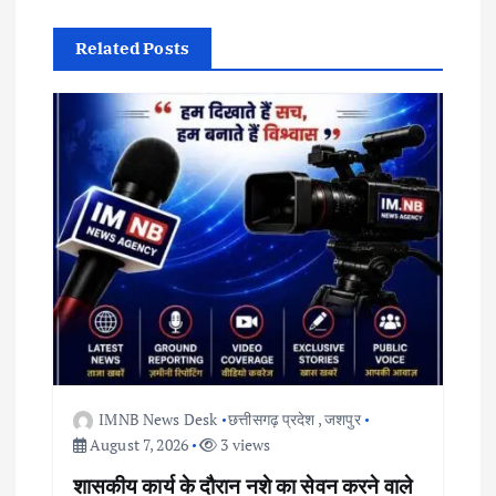
i
Related Posts
g
a
t
i
o
n
IMNB News Desk
छत्तीसगढ़ प्रदेश
,
जशपुर
August 7, 2026
3 views
शासकीय कार्य के दौरान नशे का सेवन करने वाले