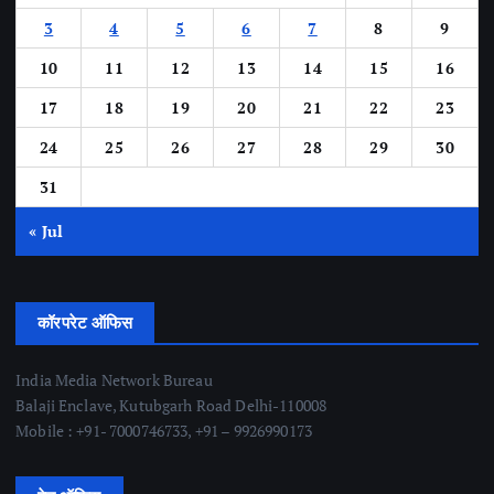
3
4
5
6
7
8
9
10
11
12
13
14
15
16
17
18
19
20
21
22
23
24
25
26
27
28
29
30
31
« Jul
कॉरपरेट ऑफिस
India Media Network Bureau
Balaji Enclave, Kutubgarh Road Delhi-110008
Mobile : +91- 7000746733, +91 – 9926990173