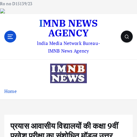
Ro no D15139/23
S
IMNB NEWS
k
AGENCY
i
p
lndia Media Network Bureau-
t
IMNB News Agency
o
c
o
n
t
e
Home
n
t
प्रयास आवासीय विद्यालयों की कक्षा 9वीं
प्रवेश परीक्षा का संशोधित मॉडल उत्तर