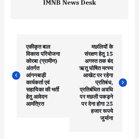
IMNB News Desk
P
एकीकृत बाल
मछलियों के
o
विकास परियोजना
संरक्षण हेतु 15
कोरबा (ग्रामीण)
अगस्त तक बंद
s
अंतर्गत
ऋतु घोषित मत्स्य
आंगनबाड़ी
आखेट पर रहेगा
t
कार्यकर्ता एवं
प्रतिबंध,
सहायिका की भर्ती
प्रतिबंधित अवधि
हेतु आवेदन
पर मछली पकड़ने
n
आमंत्रित
पर देना होगा 25
हजार रूपये
a
जुर्माना
v