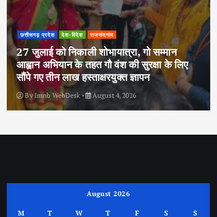
छत्तीसगढ़ प्रदेश
देश-विदेश
राजनांदगांव
27 जुलाई को निकाली शोभायात्रा, गो सम्मान
आह्वान अभियान के तहत गौ वंश की सुरक्षा के लिए
सौंपे गए तीन लाख हस्ताक्षरयुक्त ज्ञापन
By
Imnb WebDesk
August 4, 2026
August 2026
M
T
W
T
F
S
S