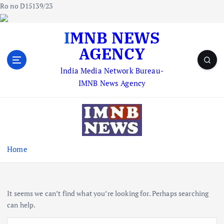
Ro no D15139/23
S
IMNB NEWS
k
AGENCY
i
p
lndia Media Network Bureau-
t
IMNB News Agency
o
c
o
n
t
e
Home
n
t
It seems we can’t find what you’re looking for. Perhaps searching
can help.
S