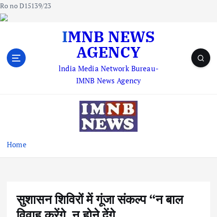
Ro no D15139/23
S
IMNB NEWS
k
AGENCY
i
p
lndia Media Network Bureau-
t
IMNB News Agency
o
c
o
n
t
e
Home
n
t
सुशासन शिविरों में गूंजा संकल्प “न बाल
विवाह करेंगे, न होने देंगे