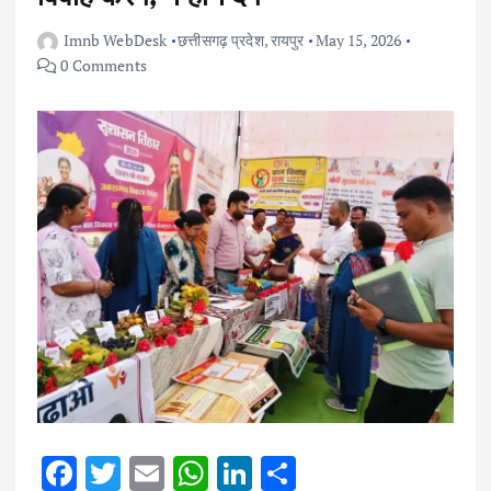
Imnb WebDesk
छत्तीसगढ़ प्रदेश
,
रायपुर
May 15, 2026
0 Comments
F
T
E
W
Li
S