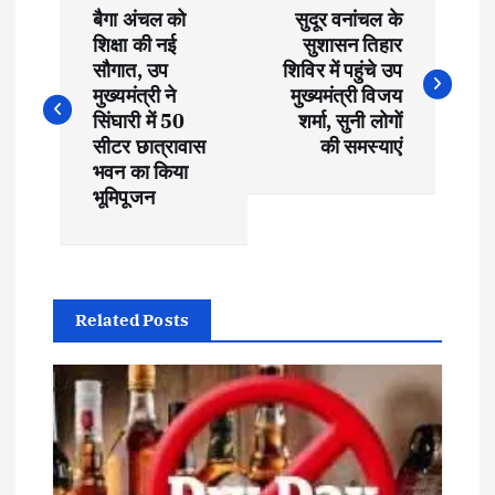
P
बैगा अंचल को
सुदूर वनांचल के
o
शिक्षा की नई
सुशासन तिहार
सौगात, उप
शिविर में पहुंचे उप
s
मुख्यमंत्री ने
मुख्यमंत्री विजय
सिंघारी में 50
शर्मा, सुनी लोगों
t
सीटर छात्रावास
की समस्याएं
भवन का किया
भूमिपूजन
n
a
v
Related Posts
i
g
a