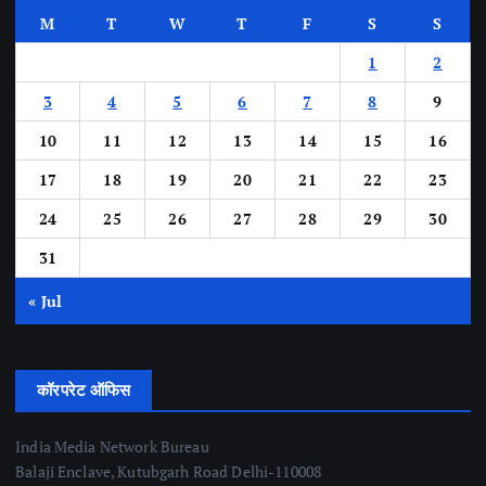
M
T
W
T
F
S
S
1
2
3
4
5
6
7
8
9
10
11
12
13
14
15
16
17
18
19
20
21
22
23
24
25
26
27
28
29
30
31
« Jul
कॉरपरेट ऑफिस
India Media Network Bureau
Balaji Enclave, Kutubgarh Road Delhi-110008