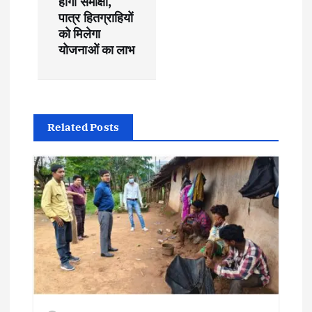
a
होगी समीक्षा,
पात्र हितग्राहियों
v
को मिलेगा
योजनाओं का लाभ
i
g
a
Related Posts
t
i
o
n