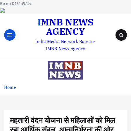
Ro no D15139/23
S
IMNB NEWS
k
AGENCY
i
p
lndia Media Network Bureau-
t
IMNB News Agency
o
c
o
n
t
e
Home
n
t
महतारी वंदन योजना से महिलाओं को मिल
रहा आर्थिक संबल, आत्मनिर्भरता की ओर