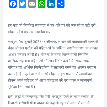
F
T
E
W
Li
S
ac
w
m
h
n
h
e
it
ai
at
k
ar
b
te
l
s
e
e
हर माह की नियमित सहायता से घर-परिवार की जरूरतें हो रहीं पूरी,
महिलाओं में बढ़ रहा आत्मविश्वास
o
r
A
dI
o
p
n
रायपुर, 06 जुलाई 2026/ छत्तीसगढ़ शासन की महत्वाकांक्षी महतारी
k
p
वंदन योजना प्रदेश की महिलाओं के आर्थिक सशक्तिकरण का मजबूत
आधार बनकर उभरी है। योजना के तहत मिलने वाली नियमित
आर्थिक सहायता महिलाओं को आत्मनिर्भर बनाने के साथ-साथ
परिवार की आर्थिक जिम्मेदारियों में सहभागी बनने का अवसर प्रदान
कर रही है। प्रदेशभर में लाखों महिलाएं इस योजना से लाभान्वित
होकर अपने परिवार की आवश्यकताओं को पूरा करने में महत्वपूर्ण
भूमिका निभा रही हैं।
इसी कड़ी में मनेन्द्रगढ़-चिरमिरी-भरतपुर जिले के ग्राम मसौरा की
निवासी श्रीमती गीता यादव की कहानी महतारी वंदन योजना के