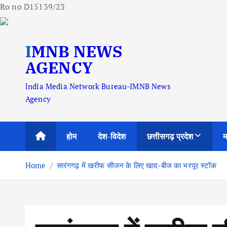
Ro no D15139/23
S
IMNB NEWS
k
i
AGENCY
p
lndia Media Network Bureau-IMNB News
t
Agency
o
c
o
होम
देश-विदेश
छत्तीसगढ़ प्रदेश
म
n
t
Home
सारंगगढ़ में खरीफ सीजन के लिए खाद-बीज का भरपूर स्टॉक
e
n
t