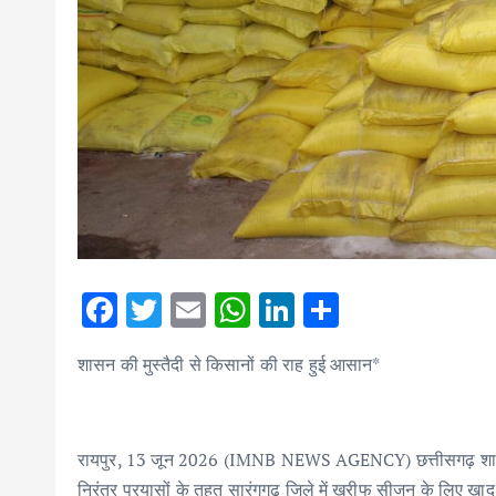
F
T
E
W
Li
S
ac
w
m
h
n
h
शासन की मुस्तैदी से किसानों की राह हुई आसान*
e
it
ai
at
k
ar
b
te
l
s
e
e
o
r
A
dI
रायपुर, 13 जून 2026 (IMNB NEWS AGENCY) छत्तीसगढ़ शासन द्वार
o
p
n
निरंतर प्रयासों के तहत सारंगगढ़ जिले में खरीफ सीजन के लिए खा