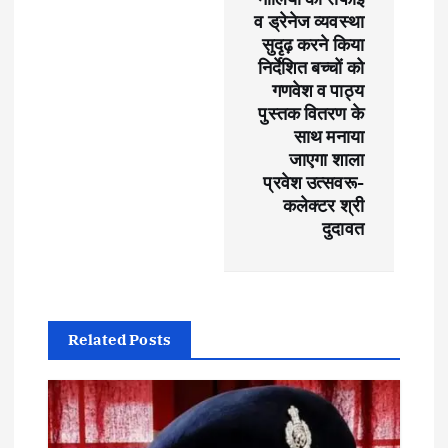
i
व ड्रेनेज व्यवस्था
सुदृढ़ करने किया
o
निर्देशित बच्चों को
गणवेश व पाठ्य
n
पुस्तक वितरण के
साथ मनाया
जाएगा शाला
प्रवेश उत्सवरू-
कलेक्टर श्री
दुदावत
Related Posts