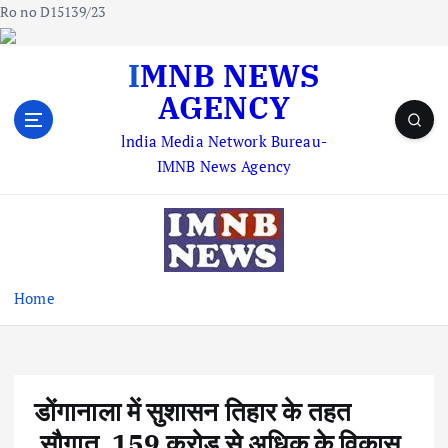
Ro no D15139/23
S
IMNB NEWS
k
AGENCY
i
p
lndia Media Network Bureau-
t
IMNB News Agency
o
c
o
n
t
e
Home
n
t
डोंगानाला में सुशासन तिहार के तहत
सौगात, 159 करोड़ से अधिक के विकास