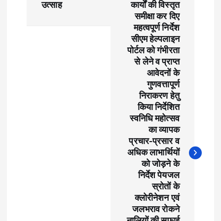
s
उत्साह
कार्यों की विस्तृत
समीक्षा कर दिए
t
महत्वपूर्ण निर्देश
सीएम हेल्पलाइन
पोर्टल को गंभीरता
n
से लेने व प्राप्त
आवेदनों के
a
गुणवत्तापूर्ण
निराकरण हेतु
v
किया निर्देशित
स्वनिधि महोत्सव
i
का व्यापक
प्रचार-प्रसार व
g
अधिक लाभार्थियों
को जोड़ने के
a
निर्देश पेयजल
स्रोतों के
t
क्लोरीनेशन एवं
जलभराव रोकने
नालियों की सफाई