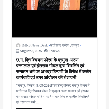
IMNB News Desk
छत्तीसगढ़ प्रदेश
,
रायपुर
August 8, 2026
6 views
छ.ग. क्रिश्चियन फोरम के प्रमुख अरुण
पन्नालाल एवं हंसराज गोयल द्वारा शिवलिंग एवं
सनातन धर्म पर अभद्र टिप्पणी के विरोध में कठोर
कार्यवाही एवं उग्र आंदोलन की चेतावनी
*रायपुर, दिनांक: 8/08/2026विश्व हिन्दू परिषद रायपुर विभाग ने
छत्तीसगढ़ क्रिश्चियन फोरम के प्रमुख अरुण पन्नाल एवं हंसराज
गोयल द्वारा सोशल मीडिया पर *भगवान शिव के प्रतीक शिवलिंग*
एवं *सनातन धर्म*…