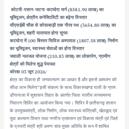
ac
w
m
h
n
h
कोटमी-पसान-जटगा-कटघोरा मार्ग (8581.90 लाख) का
e
it
ai
at
k
ar
भूमिपूजन, क्षेत्रीय कनेक्टिविटी का बढ़ेगा विस्तार
b
te
l
s
e
e
सीएसईबी चौक से कोसाबाड़ी तक गौरव पथ (3654.80 लाख) का
o
r
A
dI
भूमिपूजन, शहरी यातायात होगा सुगम
o
p
n
कटघोरा में 100 बिस्तर सिविल अस्पताल (1807.58 लाख) निर्माण
k
p
का भूमिपूजन, स्वास्थ्य सेवाओं का होगा विस्तार
जवाली नलजल योजना (210.83 लाख) का लोकार्पण, ग्रामीण
क्षेत्रों को मिलेगा शुद्ध पेयजल
कोरबा 03 जून 2026/
क्षेत्र का विकास ही जनकल्याण का आधार है और इससे आमजन को
सीधा लाभ मिलेगा”इसी संकल्प के साथ विकासखण्ड पाली के ग्राम
डोंगानाला में सुशासन तिहार के अंतर्गत जिला स्तरीय जनसमस्या
निवारण शिविर का आयोजन किया गया। शिविर में छत्तीसगढ़ शासन
के उपमुख्यमंत्री, लोक निर्माण, लोक स्वास्थ्य यांत्रिकी, खेलकूद एवं
युवा कल्याण विभाग तथा नगरीय प्रशासन एवं विकास मंत्री एवं जिले
के प्रभारी मंत्री श्री अरुण साव मुख्य अतिथि के रूप में शामिल