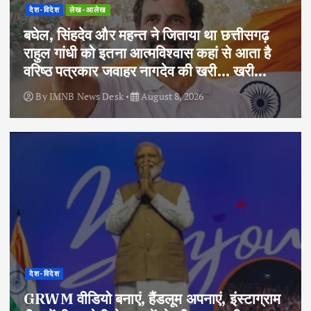
देश-विदेश
लेख-आलेख
बघेल, सिंहदेव और महन्त ने जिताया था छत्तीसगढ़
राहुल गांधी को इतना आत्मविश्वास कहां से आता है
वरिष्ठ पत्रकार जवाहर नागदेव की खरी… खरी…
By
IMNB News Desk
August 8, 2026
देश-विदेश
GRWM वीडियो बनाएं, हैंडलूम अपनाएं, इंस्टाग्राम