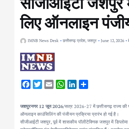
सीजीआईटी जशपुर में
लिए ऑनलाइन पंजीय
IMNB News Desk
छत्तीसगढ़ प्रदेश
,
जशपुर
June 12, 2026
F
T
E
W
Li
S
ac
w
m
h
n
h
e
it
ai
at
k
ar
जशपुरनगर 12 जून 2026/
सत्र 2026-27 में छत्तीसगढ़ राज्य की पॉल
b
te
l
s
e
e
ऑनलाइन काउंसिलिंग की पंजीयन प्रक्रिया प्रारंभ हो गई है।
o
r
A
dI
सीजीआईटी जशपुर, पूर्व में शासकीय पॉलीटेक्निक जशपुर में डिप्लोमा 