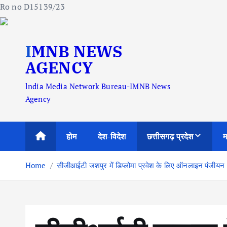
Ro no D15139/23
S
IMNB NEWS
k
i
AGENCY
p
lndia Media Network Bureau-IMNB News
t
Agency
o
c
o
होम
देश-विदेश
छत्तीसगढ़ प्रदेश
म
n
t
Home
सीजीआईटी जशपुर में डिप्लोमा प्रवेश के लिए ऑनलाइन पंजीयन 
e
n
t