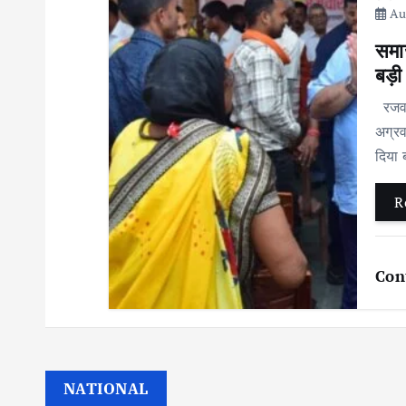
Aug
समा
बड़ी
रजवार
अग्रव
दिया 
R
Con
NATIONAL