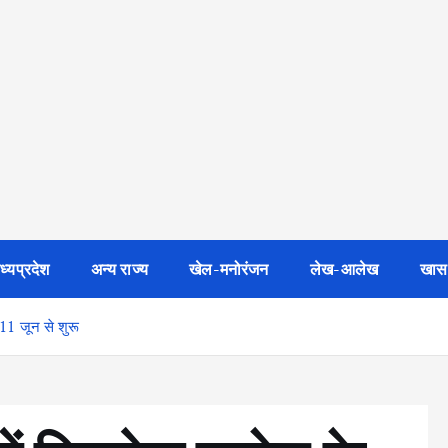
ध्यप्रदेश
अन्य राज्य
खेल-मनोरंजन
लेख-आलेख
खास
11 जून से शुरू