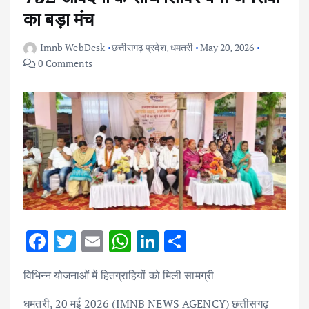
का बड़ा मंच
Imnb WebDesk
छत्तीसगढ़ प्रदेश
,
धमतरी
May 20, 2026
0 Comments
F
T
E
W
Li
S
ac
w
m
h
n
h
विभिन्न योजनाओं में हितग्राहियों को मिली सामग्री
e
it
ai
at
k
ar
b
te
l
s
e
e
धमतरी, 20 मई 2026 (IMNB NEWS AGENCY) छत्तीसगढ़