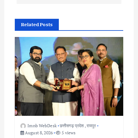
t
n
Related Posts
a
v
i
g
a
t
i
Imnb WebDesk
छत्तीसगढ़ प्रदेश
,
रायपुर
o
August 8, 2026
5 views