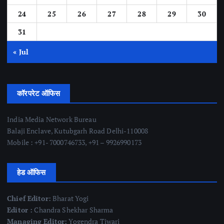
24
25
26
27
28
29
30
31
« Jul
कॉरपरेट ऑफिस
India Media Network Bureau
Balaji Enclave, Kutubgarh Road Delhi-110008
Mobile : +91- 7000746733, +91 – 9926990173
हेड ऑफिस
Chief Editor:
Bharat Yogi
Editor :
Chandra Shekhar Sharma
Managing Editor:
Yogendra Tiwari