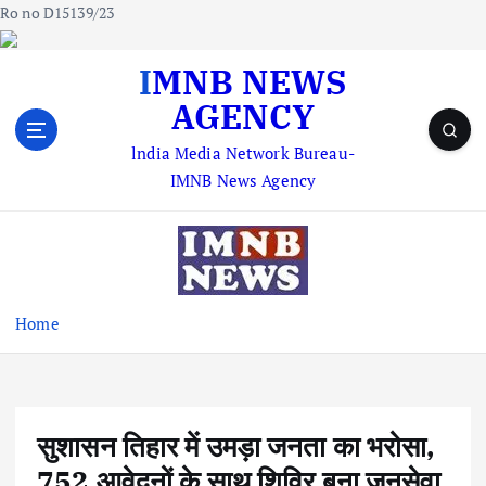
Ro no D15139/23
S
IMNB NEWS
k
AGENCY
i
p
lndia Media Network Bureau-
t
IMNB News Agency
o
c
o
n
t
e
Home
n
t
सुशासन तिहार में उमड़ा जनता का भरोसा,
752 आवेदनों के साथ शिविर बना जनसेवा