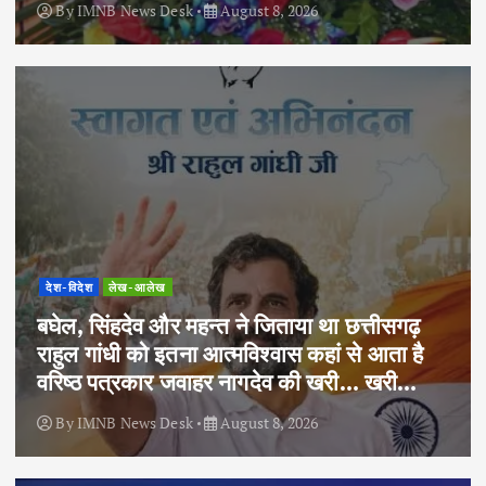
By
IMNB News Desk
August 8, 2026
देश-विदेश
लेख-आलेख
बघेल, सिंहदेव और महन्त ने जिताया था छत्तीसगढ़
राहुल गांधी को इतना आत्मविश्वास कहां से आता है
वरिष्ठ पत्रकार जवाहर नागदेव की खरी… खरी…
By
IMNB News Desk
August 8, 2026