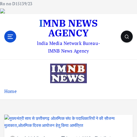
Ro no D15139/23
S
IMNB NEWS
k
AGENCY
i
p
lndia Media Network Bureau-
t
IMNB News Agency
o
c
o
n
t
e
Home
n
t