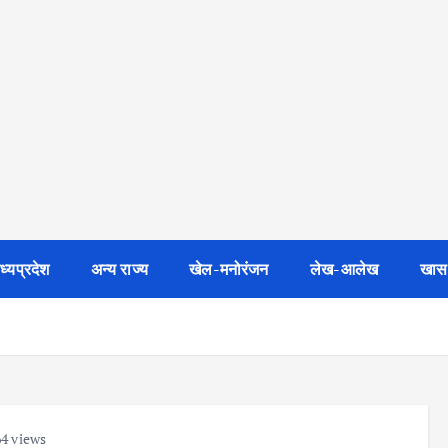
ध्यप्रदेश
अन्य राज्य
खेल-मनोरंजन
लेख-आलेख
खास
4 views