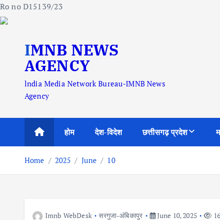
Ro no D15139/23
S
IMNB NEWS
k
i
AGENCY
p
lndia Media Network Bureau-IMNB News
t
Agency
o
c
o
होम
देश-विदेश
छत्तीसगढ़ प्रदेश
म
n
t
Home
2025
June
10
e
n
t
Imnb WebDesk
सरगुजा-अंबिकापुर
June 10, 2025
16