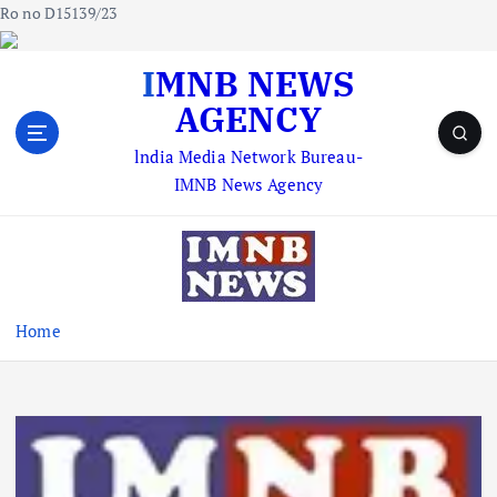
Ro no D15139/23
S
IMNB NEWS
k
AGENCY
i
p
lndia Media Network Bureau-
t
IMNB News Agency
o
c
o
n
t
e
Home
n
t