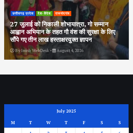
छत्तीसगढ़ प्रदेश
देश-विदेश
राजनांदगांव
27 जुलाई को निकाली शोभायात्रा, गो सम्मान
आह्वान अभियान के तहत गौ वंश की सुरक्षा के लिए
सौंपे गए तीन लाख हस्ताक्षरयुक्त ज्ञापन
By
Imnb WebDesk
August 4, 2026
July 2025
M
T
W
T
F
S
S