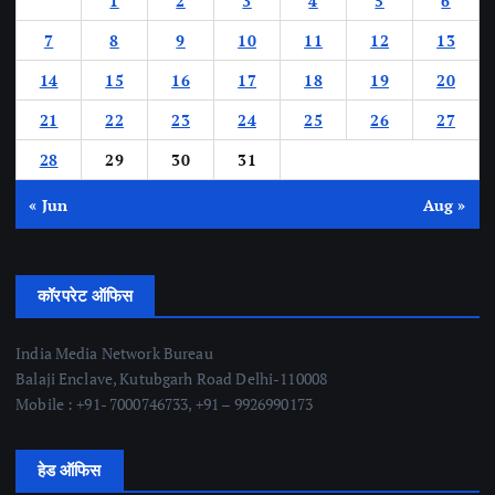
1
2
3
4
5
6
7
8
9
10
11
12
13
14
15
16
17
18
19
20
21
22
23
24
25
26
27
28
29
30
31
« Jun
Aug »
कॉरपरेट ऑफिस
India Media Network Bureau
Balaji Enclave, Kutubgarh Road Delhi-110008
Mobile : +91- 7000746733, +91 – 9926990173
हेड ऑफिस